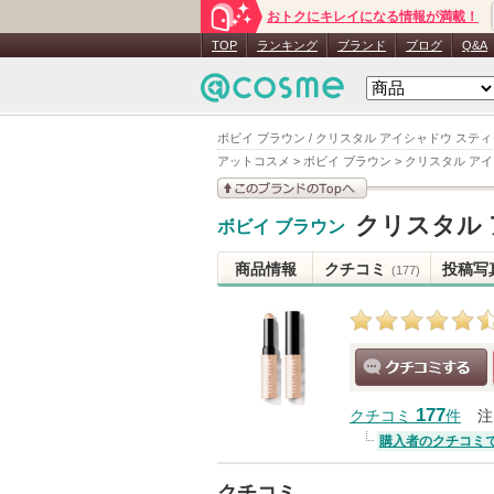
おトクにキレイになる情報が満載！
TOP
ランキング
ブランド
ブログ
Q&A
ボビイ ブラウン / クリスタル アイシャドウ ステ
アットコスメ
>
ボビイ ブラウン
>
クリスタル アイ
このブランドの情報を
クリスタル
ボビイ ブラウン
見る
商品情報
クチコミ
投稿写
(177)
クチコミする
177
クチコミ
件
注
購入者のクチコミ
クチコミ