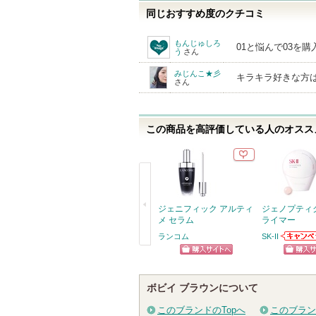
同じおすすめ度のクチコミ
もんじゅしろ
01と悩んで03を
う
さん
みじんこ★彡
キラキラ好きな方
さん
この商品を高評価している人のオススメ
ジェニフィック アルティ
ジェノプティク
メ セラム
ライマー
ランコム
SK-II
SK-IIか
戻
らせがあ
ショッピン
ショッ
る
グサイトへ
グサイ
ボビイ ブラウンについて
このブランドのTopへ
このブラン