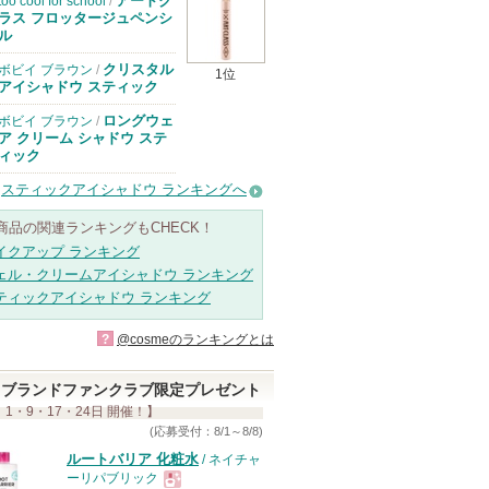
アートク
too cool for school
/
ラス フロッタージュペンシ
ル
クリスタル
ボビイ ブラウン
/
1位
アイシャドウ スティック
ロングウェ
ボビイ ブラウン
/
ア クリーム シャドウ ステ
ィック
スティックアイシャドウ ランキングへ
商品の関連ランキングもCHECK！
イクアップ ランキング
ェル・クリームアイシャドウ ランキング
ティックアイシャドウ ランキング
?
@cosmeのランキングとは
ブランドファンクラブ限定プレゼント
 1・9・17・24日 開催！】
(応募受付：8/1～8/8)
ルートバリア 化粧水
/ ネイチャ
ーリパブリック