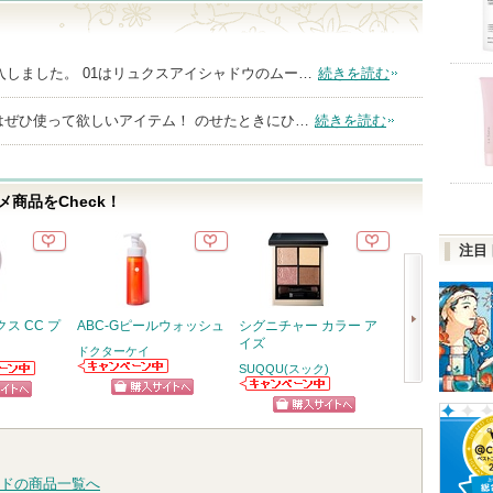
購入しました。 01はリュクスアイシャドウのムー…
続きを読む
はぜひ使って欲しいアイテム！ のせたときにひ…
続きを読む
商品をCheck！
注目
ス CC プ
ABC-Gピールウォッシュ
シグニチャー カラー ア
ブラーリング カ
イズ
ラッシュ
ドクターケイ
SUQQU(スック)
SUQQU(スック)
ドクターケイか
らのお知
次
らのお知らせが
ります
SUQQU(スック)
SUQQU(スック)
ショッピン
ピン
あります
からのお知らせ
からのお知らせ
へ
ショッピン
ショッ
があります
があります
グサイトへ
トへ
グサイトへ
グサイ
ドの商品一覧へ