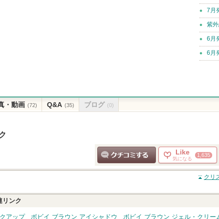
7月
紫外
6月
6月
真・動画
Q&A
ブログ
(72)
(35)
(0)
ク
Like
1,635
気になる
クチコミする
クリ
連リンク
イクアップ
ボビイ ブラウン アイシャドウ
ボビイ ブラウン ジェル・クリー