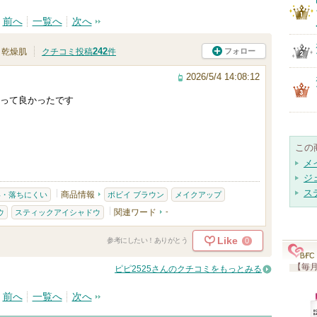
前へ
一覧へ
次へ
242
フォロー
乾燥肌
クチコミ投稿
件
2026/5/4 14:08:12
って良かったです
この
メ
ジ
ス
商品情報
い・落ちにくい
ボビイ ブラウン
メイクアップ
関連ワード
-
ウ
スティックアイシャドウ
Like
0
参考にしたい！ありがとう
【毎月
ピピ2525さんのクチコミをもっとみる
前へ
一覧へ
次へ