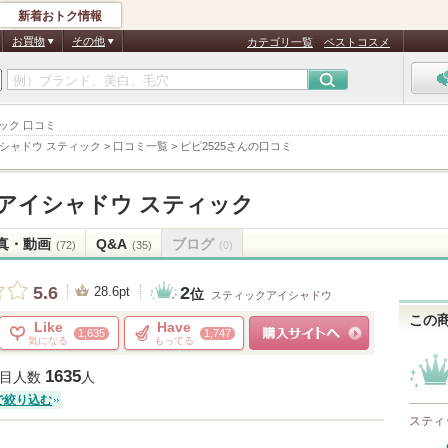
新着おトク情報
お買物
その他
カテゴリ一覧
ベストコスメ
ィック 口コミ
シャドウ スティック
>
口コミ一覧
>
ピピ2525さんの口コミ
 アイシャドウ スティック
真・動画
Q&A
ブログ
(72)
(35)
(0)
2
5.6
28.6pt
位
スティックアイシャドウ
この
Like
Have
1,635
1,747
気になる
もってる
ショッピングサイトへ
1635
目人数
人
で絞り込む
スティ