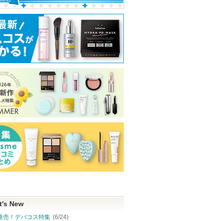
t's New
発売！デパコス特集
(6/24)