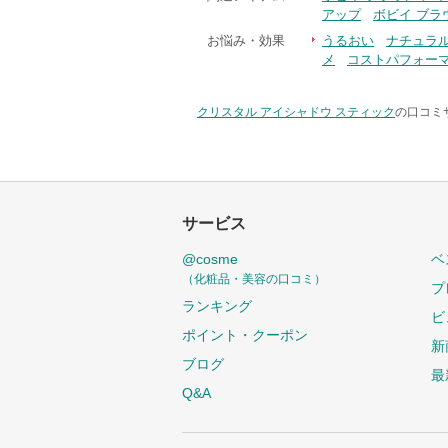
アップ
ボビイ ブラ
お悩み・効果
うるおい
ナチュラ
メ
コストパフォー
クリスタル アイシャドウ スティック
の口コミサ
サービス
@cosme
ベ
（化粧品・美容の口コミ）
プ
ランキング
ビ
ポイント・クーポン
新
ブログ
最
Q&A