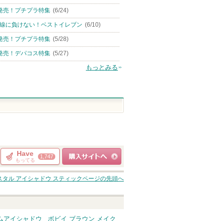
発売！プチプラ特集
(6/24)
線に負けない！ベストイレブン
(6/10)
発売！プチプラ特集
(5/28)
発売！デパコス特集
(5/27)
もっとみる
Have
1,747
もってる
ショッピングサイト
スタル アイシャドウ スティック
ページの先頭へ
へ
ムアイシャドウ
ボビイ ブラウン メイク