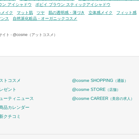
ウン アイシャドウ
ボビイ ブラウン スティックアイシャドウ
ルメイク
マット肌
ツヤ
肌の透明感・薄づき
立体感メイク
フィット感
マンス
自然派化粧品・オーガニックコスメ
イト -
@cosme（アットコスメ）
ストコスメ
@cosme SHOPPING
（通販）
レゼント
@cosme STORE
（店舗）
ューティニュース
@cosme CAREER
（美容の求人）
商品カレンダー
新クチコミ