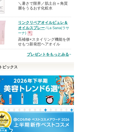
＼暑さで限界／肌土台＝角質
現
層をうるおす化粧水
品
リンクリペアオイルピュレ＆
オイルスプレー
/ La Sana(ラサ
ーナ)
高補修×スタイリング機能を併
現
せもつ新発想ヘアオイル
プレゼントをもっとみる
品
トピックス
ラー ブ
RMK デューイーメルト
クリーミータッチライナ
インテンシブ セ
リップカラー
ー
ディアンス プラ
RMK
キャンメイク
ボビイ ブラウン
ショッピン
ショッピン
ショッピ
ピン
グサイトへ
グサイトへ
グサイト
トへ