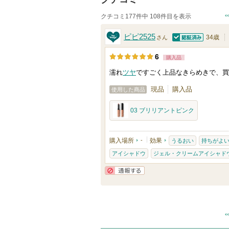
クチコミ177件中 108件目を表示
ピピ2525
34歳
さん
認証済
6
購入品
濡れ
ツヤ
ですごく上品なきらめきで、買
現品
購入品
使用した商品
03 ブリリアントピンク
購入場所
-
効果
うるおい
持ちがよ
アイシャドウ
ジェル・クリームアイシャド
通報する