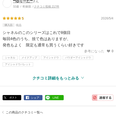
**ゆりーた**
さん
32歳
乾燥肌
クチコミ投稿 217件
5
2026/5/4
購入品
現品
シャネルのこのシリーズはこれで8個目
毎回4色のうち、捨て色はありますが、
発色もよく 限定も通常も買うくらい好きです
参考になった
0
シャネル
メイクアップ
アイシャドウ
パウダーアイシャドウ
アイシャドウパレット
クチコミ詳細をもっとみる
ポスト
シェア
LINE
この商品のクチコミ一覧へ