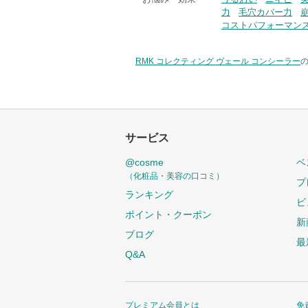
力
毛穴カバー力
コストパフォーマン
RMK コレクティング ヴェール コンシーラー
の
サービス
@cosme
ベ
（化粧品・美容の口コミ）
プ
ランキング
ビ
ポイント・クーポン
新
ブログ
最
Q&A
プレミアム会員とは
免