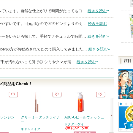
っています。自然な仕上がりで時間がたってもヨ…
続きを読む
いやすいです。目元用なので02のピンクよりの明…
続きを読む
ラーをいろいろ探して、手軽でナチュラルで時間…
続きを読む
Tuberの方がお勧めされてたので購入してみました…
続きを読む
注目
ず手が汚れないって所で◎ シミやクマが消…
続きを読む
商品をCheck！
クレンジン
クリーミータッチライナ
ABC-Gピールウォッシュ
ジェニフィック
ー
メ セラム
ドクターケイ
キャンメイク
ランコム
ドクターケイか