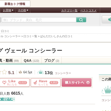
新着おトク情報
お買物
その他
カテゴリ一覧
ベストコスメ
ー 口コミ
ール コンシーラー
>
口コミ一覧
>
ぱんだだいしさんの口コミ
グ ヴェール コンシーラー
真・動画
Q&A
ブログ
(69)
(122)
(2)
13
5.1
64.5pt
位
コンシーラー
この
Like
Have
6,615
4,953
気になる
もってる
ショッピングサイトへ
6615
目人数
人
で絞り込む
コンシ