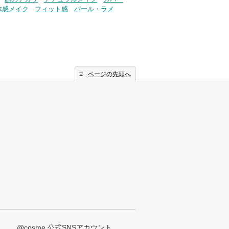
体感メイク
フィット感
パール・ラメ
ページの先頭へ
@cosme 公式SNSアカウント