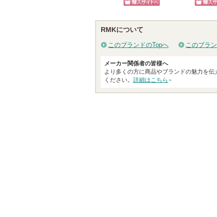
戻
ショッピン
ショッ
る
グサイトへ
グサイ
RMKについて
このブランドのTopへ
このブラン
メーカー関係者の皆様へ
より多くの方に商品やブランドの魅力を伝
ください。
詳細はこちら