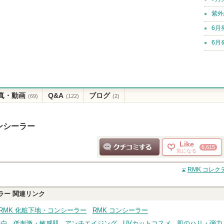
紫外
6月
6月
真・動画
Q&A
ブログ
(69)
(122)
(2)
コンシーラー
Like
6,615
気になる
クチコミする
RMK コレ
ラー
関連リンク
RMK 化粧下地・コンシーラー
RMK コンシーラー
美白
低刺激・敏感肌
アンチエイジング
UVカットコスメ
肌のハリ・弾力