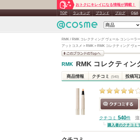
おトクにキレイになる情報が満載！
TOP
ランキング
ブランド
ブログ
Q&A
RMK / RMK コレクティング ヴェール コンシーラ
アットコスメ
>
RMK
>
RMK コレクティング ヴェ
このブランドの情報を
RMK コレクティン
RMK
見る
商品情報
クチコミ
投稿写
(540)
クチコミする
540
クチコミ
件
注
購入者のクチコミ
クチコミ