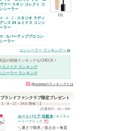
のお知らせがあ
ヴァー スキン コレクト コ
ります
ンシーラー
1位
スタジオ ラディ
M・A・C
/
アンス 24 ルミナス コンシ
ーラー
カバーアッププロコン
tfit
/
シーラー
コンシーラー ランキングへ
商品の関連ランキングもCHECK！
ースメイク ランキング
ンシーラー ランキング
?
@cosmeのランキングとは
ブランドファンクラブ限定プレゼント
 1・9・17・24日 開催！】
(応募受付：8/1～8/8)
ルートバリア 化粧水
/ ネイチャ
ーリパブリック
＼暑さで限界／肌土台＝角質
現