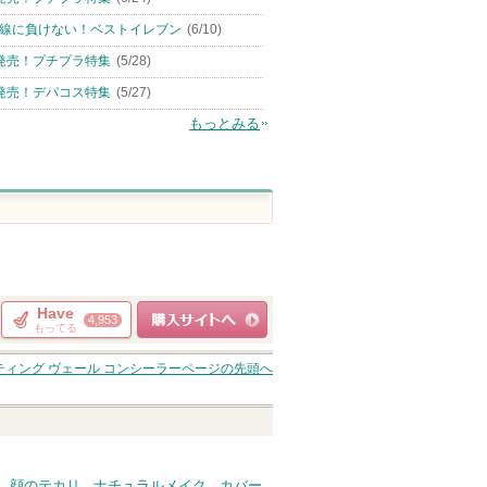
線に負けない！ベストイレブン
(6/10)
発売！プチプラ特集
(5/28)
発売！デパコス特集
(5/27)
もっとみる
Have
4,953
もってる
ショッピングサイト
クティング ヴェール コンシーラー
ページの先頭へ
へ
顔のテカリ
ナチュラルメイク
カバー