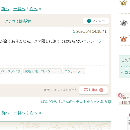
前へ
一覧へ
次へ
2
フォロー
クチコミ投稿
件
2026/5/4 14:18:41
が全くありません。クマ隠しに無くてはならない
コンシーラー
この
ベ
ベースメイク
化粧下地・コンシーラー
コンシーラー
コ
Like
0
参考にしたい！ありがとう
ぱんだだいしさんのクチコミをもっとみる
【毎月
前へ
一覧へ
次へ