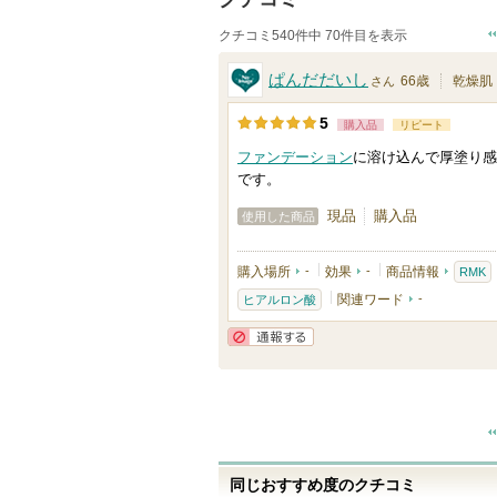
クチコミ540件中 70件目を表示
ぱんだだいし
66歳
乾燥肌
さん
5
購入品
リピート
ファンデーション
に溶け込んで厚塗り感
です。
現品
購入品
使用した商品
購入場所
-
効果
-
商品情報
RMK
関連ワード
-
ヒアルロン酸
通報する
同じおすすめ度のクチコミ