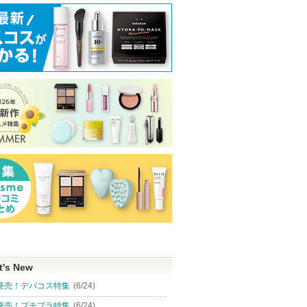
ショッピ
らせがあります
ピン
ショッピン
ショッピン
グサイト
トへ
グサイトへ
グサイトへ
t's New
発売！デパコス特集
(6/24)
発売！プチプラ特集
(6/24)