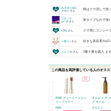
みさゆり&み
朝はクマ消しで使
さゆり
さん
コロッケ
筆タイプなので使
(o^-)b
さん
クマ用にコンシー
k1ffy
さん
好きな美容系You
☆桜☆♪
さん
3番６番を購入 ま
ちゃこ54
さん
この商品を高評価している人のオススメ
RMK デューイーメルト
オルビス ザ 
リップカラー
グ オイル
RMK
オルビス