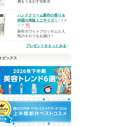
層をうるおす化粧水
品
ハンドクリーム新作の香り＆
待望の再販ミニサイズ！
/ クナ
イプ
新作ホワイトブロッサムと人
現
気のネロリをお届け！
プレゼントをもっとみる
品
トピックス
 アルティ
ジェノプティクス CC プ
RMK リファイニング ポ
パウダーブラシ
ライマー
アレス スキン ベース
ロージーローザ
SK-II
RMK
SK-IIからのお知