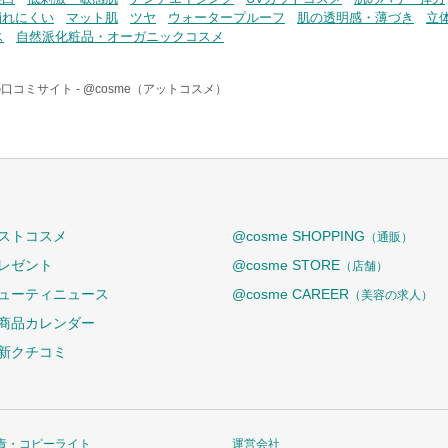
崩れにくい
マット肌
ツヤ
ウォータープルーフ
肌の透明感・薄づき
立
ス
自然派化粧品・オーガニックコスメ
口コミサイト -
@cosme（アットコスメ）
ストコスメ
@cosme SHOPPING
（通販）
レゼント
@cosme STORE
（店舗）
ューティニュース
@cosme CAREER
（美容の求人）
商品カレンダー
新クチコミ
責・コピーライト
運営会社