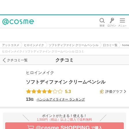
@cosme
アットコスメ
ヒロインメイク
ソフトディファイン クリームペンシル
口コミ一覧
hom
ヒロインメイク / ソフトディファイン クリームペンシル 口コミ
クチコミ
クチコミ一覧
ヒロインメイク
ソフトディファイン クリームペンシル
5.3
評価グラフ
13
位
ペンシルアイライナー
ランキング
ポイントがたまる！使える！
1,500円（税込）以上ご購入で送料無料
@cosme SHOPPING
で購入