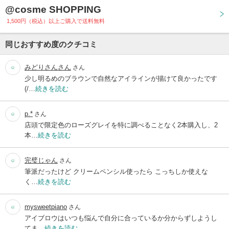
@cosme SHOPPING
1,500円（税込）以上ご購入で送料無料
同じおすすめ度のクチコミ
みどりさんさん
さん
少し明るめのブラウンで自然なアイラインが描けて良かったです
(/…
続きを読む
p.*
さん
店頭で限定色のローズグレイを特に調べることなく2本購入し、2
本…
続きを読む
完璧じゃん
さん
筆派だったけど クリームペンシル使ったら こっちしか使えな
く…
続きを読む
mysweetpiano
さん
アイブロウはいつも悩んで自分に合っているか分からずしようし
てま…
続きを読む