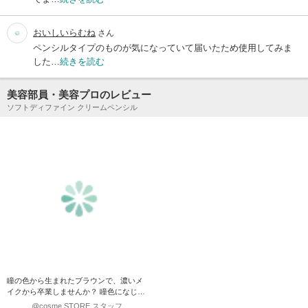
おいしいらむね
さん
ペンシルタイプのものが気になっていて届いたため使用してみま
した…
続きを読む
美容部員・美容プロのレビュー
ソフトディファイン クリームペンシル
瞳の色から生まれたブラウンで、濃いメ
イクから卒業しませんか？ 瞳色になじむ
ブラウンと透明パウ…
@cosme STORE スタッフ