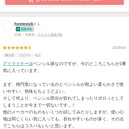
homesick
さん
25歳
乾燥肌
クチコミ投稿 5件
6
2026/5/4
購入品
リピート
現品
アイライナー
はペンシル派なのですが、今のところこちらが1番
気に入っています。
まず、楕円形になっているのとペンシルが程よい柔らかさで使
いやすい。色味もちょうどよい。
そして何より、ペンシル部分が折れてしまったりポロっとして
しまうことが今まで一切ないです...！
他のメーカーのものもいくつか試してみたりしますが、使い心
地は同じくらい気に入っても、折れやすいものが多く、その点
でこちらはコスパもいいと思います。