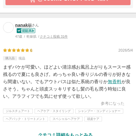
nanakiji
さん
47歳
乾燥肌
クチコミ投稿 31件
6
2026/5/4
購入品
現品
まずパケが可愛い。ほどよい清涼感お風呂上がりもスースー感
残るので夏にも良さげ。めっちゃ良い香りジルの香りが好きな
ら間違いない。でもアウトバスは似た系統の香りか
無香料
が良
さそう。ちゃんと頭皮スッキリするし髪の毛も潤う時短に良
い。アラフィフでも気にせず使って欲しい。
参考になった
ジルスチュアート
ヘアケア・スタイリング
シャンプー・コンディショナー
ヘアパック・トリートメント
スペシャルヘアケア
頭皮ケア
クチコミ詳細をもっとみる