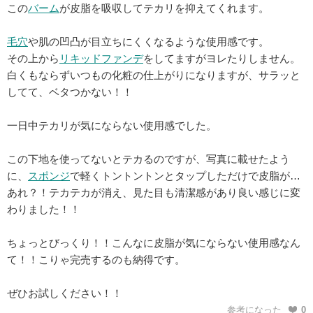
この
バーム
が皮脂を吸収してテカリを抑えてくれます。
毛穴
や肌の凹凸が目立ちにくくなるような使用感です。
その上から
リキッドファンデ
をしてますがヨレたりしません。
白くもならずいつもの化粧の仕上がりになりますが、サラッと
してて、ベタつかない！！
一日中テカリが気にならない使用感でした。
この下地を使ってないとテカるのですが、写真に載せたよう
に、
スポンジ
で軽くトントントンとタップしただけで皮脂が…
あれ？！テカテカが消え、見た目も清潔感があり良い感じに変
わりました！！
ちょっとびっくり！！こんなに皮脂が気にならない使用感なん
て！！こりゃ完売するのも納得です。
ぜひお試しください！！
参考になった
0