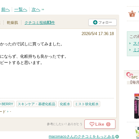
前へ
一覧へ
次へ
83
フォロー
歳
乾燥肌
クチコミ投稿
件
2026/5/4 17:36:18
この
ス
かったので試しに買ってみました。
ミ
にならず、化粧持ちも良かったです。
ピートすると思います。
【毎月
D BERRY
スキンケア・基礎化粧品
化粧水
ミスト状化粧水
ード
-
Like
0
参考にしたい！ありがとう
maconacoさんのクチコミをもっとみる