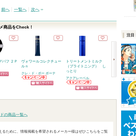
前へ
一覧へ
次へ
商品をCheck！
注目
デパフ ２Ｐ
ヴォワールコレクチュー
トリートメントミルク
オルビス ザ ク
ルｎ
（ブライトニング） し
グ オイル
っとり
クレ・ド・ポー ボーテ
オルビス
アクアレーベル
ピン
次
クレ・ド・ポー
ショッ
ボーテからのお
アクアレーベル
トへ
へ
ショッピン
知らせがありま
からのお知らせ
グサイ
ショッピン
す
があります
グサイトへ
グサイトへ
ドの商品一覧へ
えるために、情報掲載を希望されるメーカー様はぜひこちらをご覧