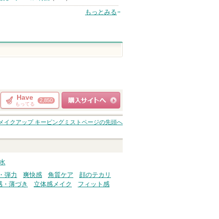
もっとみる
Have
2,850
もってる
ショッピングサイト
メイクアップ キーピングミスト
ページの先頭へ
へ
粧水
・弾力
爽快感
角質ケア
顔のテカリ
感・薄づき
立体感メイク
フィット感