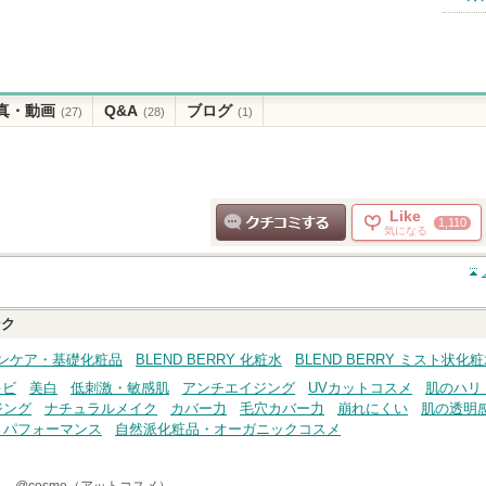
真・動画
Q&A
ブログ
(27)
(28)
(1)
Like
1,110
気になる
クチコミする
ンク
スキンケア・基礎化粧品
BLEND BERRY 化粧水
BLEND BERRY ミスト状化
キビ
美白
低刺激・敏感肌
アンチエイジング
UVカットコスメ
肌のハリ
ジング
ナチュラルメイク
カバー力
毛穴カバー力
崩れにくい
肌の透明
トパフォーマンス
自然派化粧品・オーガニックコスメ