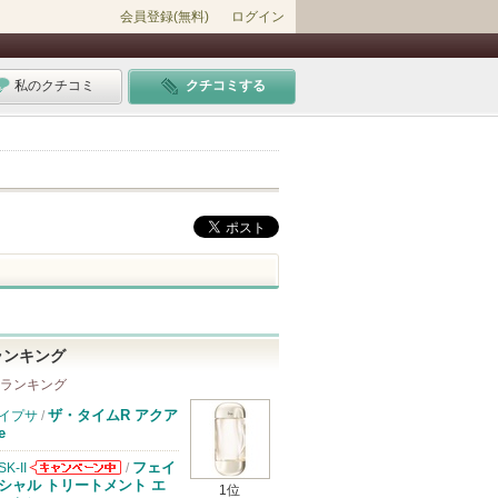
会員登録(無料)
ログイン
私のクチコミ
クチコミする
ランキング
 ランキング
ザ・タイムR アクア
イプサ
/
e
フェイ
SK-II
/
SK-IIからのお
シャル トリートメント エ
1位