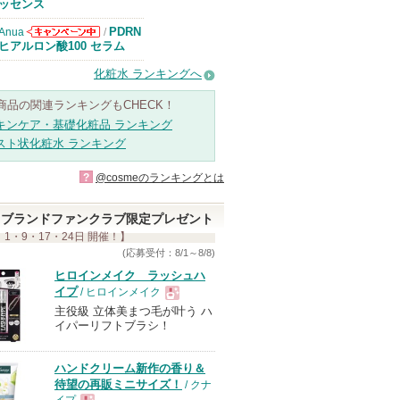
知らせがありま
ッセンス
す
PDRN
Anua
/
Anuaからのお
ヒアルロン酸100 セラム
知らせがありま
す
化粧水 ランキングへ
商品の関連ランキングもCHECK！
キンケア・基礎化粧品 ランキング
スト状化粧水 ランキング
?
@cosmeのランキングとは
ブランドファンクラブ限定プレゼント
 1・9・17・24日 開催！】
(応募受付：8/1～8/8)
ヒロインメイク ラッシュハ
イプ
/ ヒロインメイク
主役級 立体美まつ毛が叶う ハ
現
イパーリフトブラシ！
品
ハンドクリーム新作の香り＆
待望の再販ミニサイズ！
/ クナ