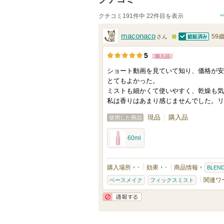
クチコミ191件中 22件目を表示
maconaco
59
さん
認証済
5
5
購入品
人
ショート動画を見ていて知り、価格が安
以
とてもよかった。
上
ミストも細かくて使いやすく、乾燥も気
の
私は香りはあまり感じませんでした。リ
メ
現品
購入品
使用した商品
ン
バ
60ml
ー
に
購入場所
-
効果
-
商品情報
BLEN
お
関連ワ
ベースメイク
フィックスミスト
気
に
通報する
入