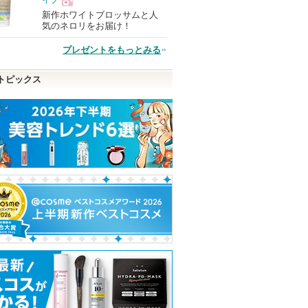
イプ
新作ホワイトブロッサムと人
現
気のネロリをお届け！
プレゼントをもっとみる
品
トピックス
レンジン
RMK デューイーメルト
パウダーブラシＥＸ
スーパーラメラ
リップカラー
ー&EXモイスト
ロージーローザ
メント ＦＯＲ 
RMK
Ｙ ＤＡＭＡＧＥ
ショッピン
THE ANSWER
ピン
ショッピン
グサイトへ
THE ANSWERか
トへ
グサイトへ
らのお知らせが
ショッピ
あります
グサイト