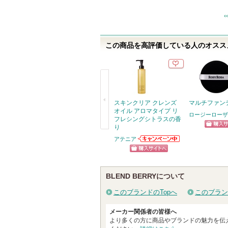
り
登
録
さ
この商品を高評価している人のオススメ
れ
て
い
ま
スキンクリア クレンズ
マルチファン
す
オイル アロマタイプ リ
ロージーローザ
フレシングシトラスの香
り
ショッ
戻
アテニア
アテニアからの
グサイ
る
お知らせがあり
ショッピン
ます
グサイトへ
BLEND BERRYについて
このブランドのTopへ
このブラン
メーカー関係者の皆様へ
より多くの方に商品やブランドの魅力を伝