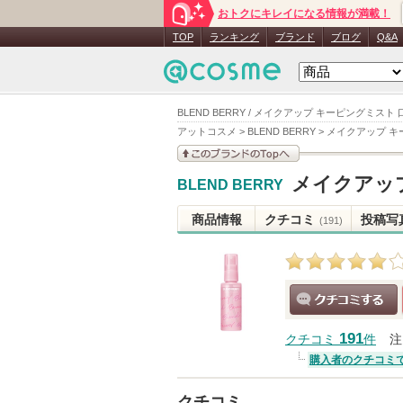
おトクにキレイになる情報が満載！
TOP
ランキング
ブランド
ブログ
Q&A
BLEND BERRY / メイクアップ キーピングミスト
アットコスメ
>
BLEND BERRY
>
メイクアップ キ
このブランドの情報を
メイクアッ
BLEND BERRY
見る
商品情報
クチコミ
投稿写
(191)
クチコミする
191
クチコミ
件
注
購入者のクチコミ
クチコミ