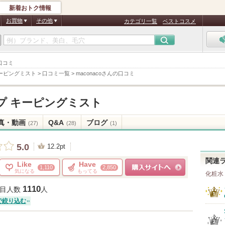
新着おトク情報
お買物
その他
カテゴリ一覧
ベストコスメ
 口コミ
ーピングミスト
>
口コミ一覧
>
maconacoさんの口コミ
プ キーピングミスト
真・動画
Q&A
ブログ
(27)
(28)
(1)
5.0
12.2pt
関連
Like
Have
1,110
2,850
気になる
もってる
化粧水
ショッピングサイトへ
1110
目人数
人
で絞り込む