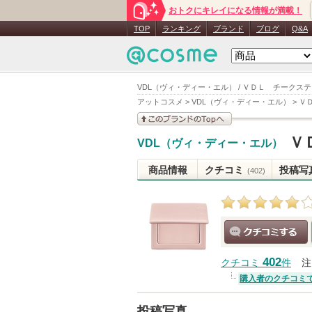
おトクにキレイになる情報が満載！
TOP
ランキング
ブランド
ブログ
Q&A
VDL（ヴィ・ディー・エル） / ＶＤＬ チークス
アットコスメ
>
VDL（ヴィ・ディー・エル）
>
Ｖ
このブランドの情報を
Ｖ
VDL（ヴィ・ディー・エル）
見る
商品情報
クチコミ
投稿写
(402)
クチコミする
402
クチコミ
件
注
購入者のクチコミ
投稿写真