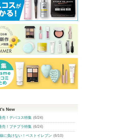
t's New
発売！デパコス特集
(6/24)
発売！プチプラ特集
(6/24)
線に負けない！ベストイレブン
(6/10)