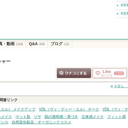
6月
6月
真・動画
Q&A
ブログ
(118)
(84)
(11)
シャー
Like
3,859
気になる
クチコミする
ＶＤＬ 
関連リンク
・エル） メイクアップ
VDL（ヴィ・ディー・エル） チーク
VDL（ヴィ・
ルメイク
マット肌
ツヤ
肌の透明感・薄づき
立体感メイク
フィット感
マンス
自然派化粧品・オーガニックコスメ