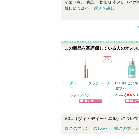
イエベ春、 地黒、 乾燥肌 小さいサイズを
0
粧したてはい…
続きを読む
0
人
以
上
の
メ
この商品を高評価している人のオススメ
ン
バ
ー
に
お
気
クリーミータッチライナ
PDRN ヒアル
に
ー
セラム
入
キャンメイク
Anua
Anuaか
り
戻
らせがあ
ショッピン
ショッ
登
る
録
グサイトへ
グサイ
VDL（ヴィ・ディー・エル）について
さ
れ
このブランドのTopへ
このブラン
て