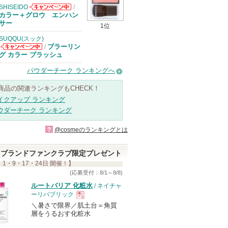
SHISEIDO
/
SHISEIDOから
カラー＋グロウ エンハン
のお知らせがあ
サー
1位
ります
SUQQU(スック)
ブラーリン
/
SUQQU(スッ
グ カラー ブラッシュ
ク)からのお知
らせがあります
パウダーチーク ランキングへ
商品の関連ランキングもCHECK！
イクアップ ランキング
ウダーチーク ランキング
?
@cosmeのランキングとは
ブランドファンクラブ限定プレゼント
 1・9・17・24日 開催！】
(応募受付：8/1～8/8)
ルートバリア 化粧水
/ ネイチャ
ーリパブリック
＼暑さで限界／肌土台＝角質
現
層をうるおす化粧水