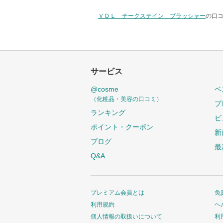
ＶＤＬ チークステイン ブラッシャー
の口コ
サービス
@cosme
ベ
（化粧品・美容の口コミ）
プ
ランキング
ビ
ポイント・クーポン
新
ブログ
最
Q&A
プレミアム会員とは
免
利用規約
ヘ
個人情報の取扱いについて
利