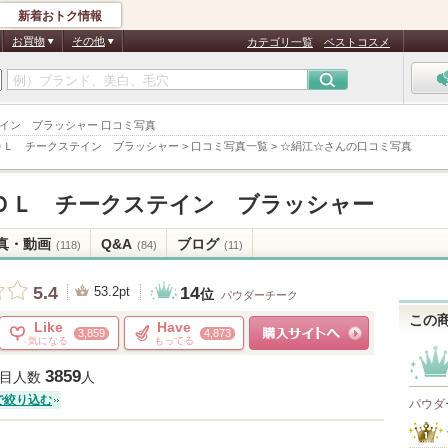
新着おトク情報
お買物
その他
カテゴリ一覧
ベストコスメ
テイン ブラッシャー 口コミ写真
ＤＬ チークステイン ブラッシャー
>
口コミ写真一覧
>
☆絹江☆さんの口コミ写真
ＤＬ チークステイン ブラッシャー
真・動画
Q&A
ブログ
(118)
(84)
(11)
14
5.4
53.2pt
位
パウダーチーク
この
Like
Have
3,859
4,873
気になる
もってる
ショッピングサイトへ
3859
目人数
人
で絞り込む
パウダ