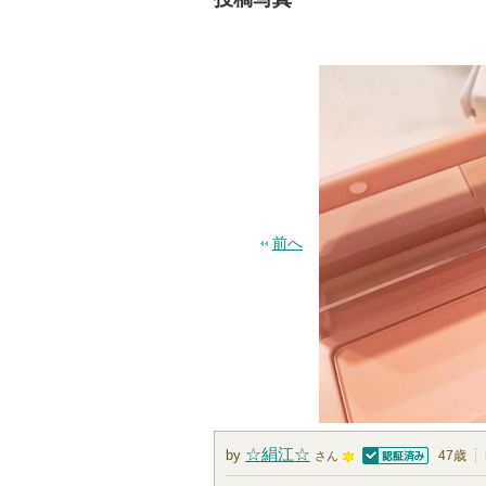
前へ
☆絹江☆
by
47歳
さん
認証済
1