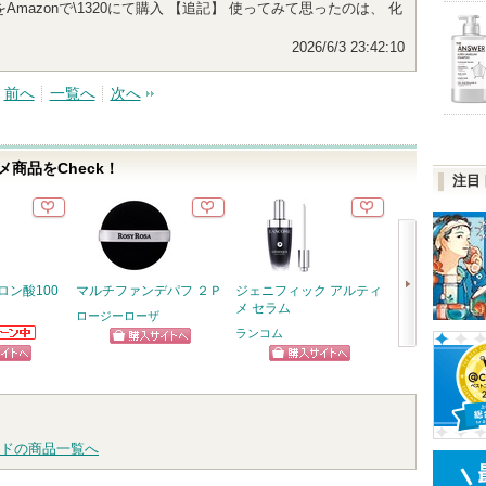
Amazonで\1320にて購入 【追記】 使ってみて思ったのは、 化
2026/6/3 23:42:10
前へ
一覧へ
次へ
商品をCheck！
注目
ロン酸100
マルチファンデパフ ２Ｐ
ジェニフィック アルティ
ハンオールブロ
メ セラム
ロージーローザ
rom&nd
ランコム
らのお知
ショッピン
ショッ
次
ります
ピン
ショッピン
グサイトへ
グサイ
へ
トへ
グサイトへ
ドの商品一覧へ