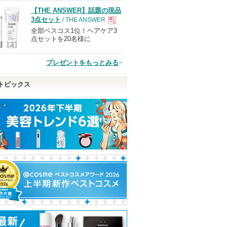
品
【THE ANSWER】話題の現品
3点セット
/ THE ANSWER
全部ベスコス1位！ヘアケア3
現
点セットを20名様に
品
プレゼントをもっとみる
トピックス
ウカラ
RMK デューイーメルト
フィー 3Dボリューミン
ヴォワールコレ
リップカラー
ググロス
ルｎ
RMK
fwee(フィー)
クレ・ド・ポー 
ピン
クレ・ド・ポー
ショッピン
ショッピン
ボーテからのお
トへ
ショッピ
知らせがありま
グサイトへ
グサイトへ
す
グサイト