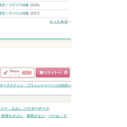
発売！プチプラ特集
(5/28)
発売！デパコス特集
(5/27)
もっとみる
Have
4,873
もってる
ショッピングサイト
チークステイン ブラッシャー
ページの先頭へ
へ
ディー・エル） パウダーチーク
色持ちがよい
発色がよい
パール・ラ