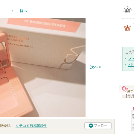
一覧へ
この
メ
パ
次へ
【毎月
乾燥肌
クチコミ投稿
859
件
フォロー