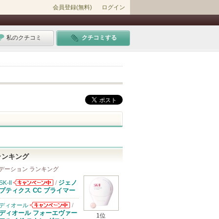
会員登録(無料)
ログイン
私のクチコミ
クチコミする
ランキング
デーション ランキング
ジェノ
SK-II
/
SK-IIからのお
プティクス CC プライマー
知らせがありま
す
ディオール
/
ディオールから
ディオール フォーエヴァー
1位