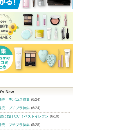
 クリーム
デオドラントパテ
ジェルフィットグロス
アトバリア365
トナー
８ｘ４
AMUSE
AESTURA
ピン
ショッピン
ショッピン
t's New
ショッピ
トへ
グサイトへ
グサイトへ
発売！デパコス特集
(6/24)
グサイト
発売！プチプラ特集
(6/24)
線に負けない！ベストイレブン
(6/10)
発売！プチプラ特集
(5/28)