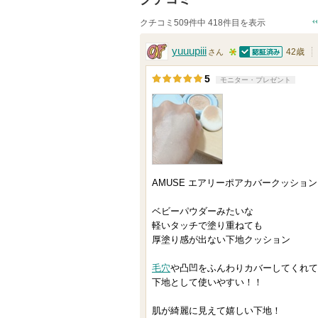
クチコミ509件中 418件目を表示
yuuupiii
42歳
さん
認証済
5
5
モニター・プレゼント
人
以
上
の
メ
ン
AMUSE エアリーポアカバークッション
バ
ベビーパウダーみたいな
ー
軽いタッチで塗り重ねても
に
厚塗り感が出ない下地クッション
お
気
毛穴
や凸凹をふんわりカバーしてくれて
下地として使いやすい！！
に
入
肌が綺麗に見えて嬉しい下地！