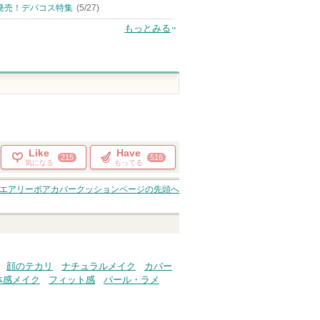
発売！デパコス特集
(5/27)
もっとみる
Like
Have
215
516
気になる
もってる
エアリーポアカバークッション
ページの先頭へ
顔のテカリ
ナチュラルメイク
カバー
体感メイク
フィット感
パール・ラメ