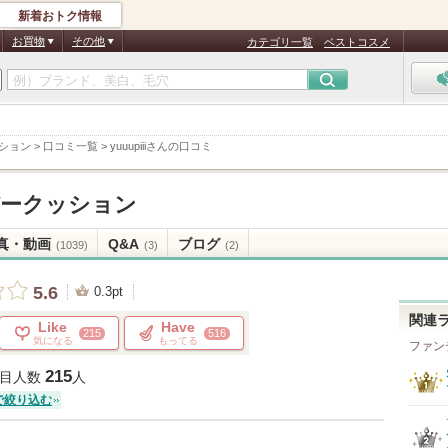
新着おトク情報
お買物
その他
カテゴリ一覧
ベストコスメ
ション
>
口コミ一覧
>
yuuupiiiさんの口コミ
ークッション
真・動画
Q&A
ブログ
(1039)
(3)
(2)
5.6
0.3pt
関連
Like
Have
215
516
気になる
もってる
ファン
215
目人数
人
で絞り込む