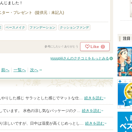
んじました！
ニター・プレゼント (提供元：未記入)
E
ベースメイク
ファンデーション
クッションファンデ
注目
Like
0
参考にしたい！ありがとう
yuuupiiiさんのクチコミをもっとみる
前へ
一覧へ
次へ
んやりした感じ サラッとした感じでマットな仕…
続きを読む
用しています。 水色の涼し気なパッケージのク…
続きを読む
より涼しいですが、日中は湿度が高くじめっとし…
続きを読む