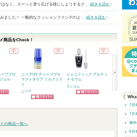
ではなく、スーッと塗り広げる様にしようするク…
続きを読む
してみました！ 一般的なクッションファンデのよ…
続きを読む
商品をCheck！
ィーププロ
ニベアUV ディーププロ
ジェニフィック アルティ
アトバリア365
 ジェル
テクト＆ケア ミルクミス
メ セラム
AESTURA
ト
ランコム
ニベア
ショッ
次
Wha
ピン
ショッピン
グサイ
へ
ショッピン
7月
トへ
グサイトへ
グサイトへ
7月
紫外
ドの商品一覧へ
6月