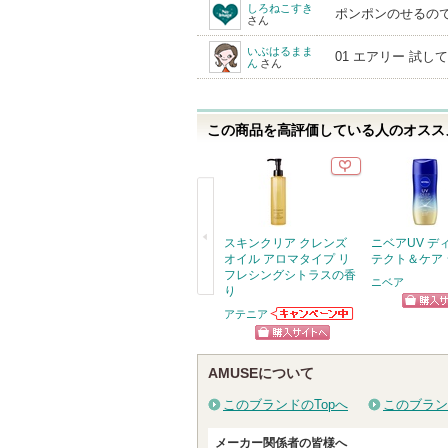
しろねこすき
ポンポンのせるの
さん
いぶはるまま
01 エアリー 試
ん
さん
この商品を高評価している人のオススメ
スキンクリア クレンズ
ニベアUV デ
オイル アロマタイプ リ
テクト＆ケア
フレシングシトラスの香
ニベア
り
戻
アテニア
ショッ
アテニアからの
る
お知らせがあり
グサイ
ショッピン
ます
AMUSEについて
グサイトへ
このブランドのTopへ
このブラン
メーカー関係者の皆様へ