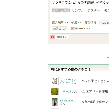
り
サラサラでこれからの季節使いやすくか
登
サンプル・テスター
モ
使用した商品
録
さ
購入場所
-
効果
-
商品情報
AMUS
れ
関連ワード
-
韓国コスメ
て
い
通報する
ま
す
同じおすすめ度のクチコミ
ファイティン
パフに乗せるとひ
グバード
さん
01 エアリーを使
マザー13
さん
mimibonbon♪
今年の6月は例年
さん