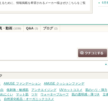
6月
えるために、情報掲載を希望されるメーカー様はぜひこちらをご覧
真・動画
Q&A
ブログ
(1039)
(3)
(2)
クチコミする
ク
ク
AMUSE ファンデーション
AMUSE クッションファンデ
美白
低刺激・敏感肌
アンチエイジング
UVカットコスメ
肌のハリ・弾力
崩れにくい
マット肌
ツヤ
ウォータープルーフ
肌の透明感・薄づき
立
ス
自然派化粧品・オーガニックコスメ