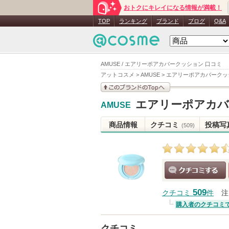
おトクにキレイになる情報が満載！
TOP
ランキング
ブランド
ブログ
Q&A
AMUSE / エアリーポアカバークッション 口コミ
アットコスメ
>
AMUSE
>
エアリーポアカバークッ
このブランドの情報を
エアリーポアカバ
AMUSE
見る
商品情報
クチコミ
投稿写
(509)
クチコミする
509
クチコミ
件
注
購入者のクチコミ
クチコミ