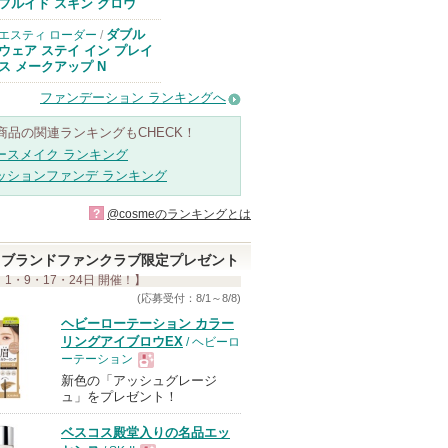
のお知らせがあ
フルイド スキン グロウ
ります
ダブル
エスティ ローダー
/
ウェア ステイ イン プレイ
ス メークアップ N
ファンデーション ランキングへ
商品の関連ランキングもCHECK！
ースメイク ランキング
ッションファンデ ランキング
?
@cosmeのランキングとは
ブランドファンクラブ限定プレゼント
 1・9・17・24日 開催！】
(応募受付：8/1～8/8)
ヘビーローテーション カラー
リングアイブロウEX
/ ヘビーロ
ーテーション
新色の「アッシュグレージ
現
ュ」をプレゼント！
ベスコス殿堂入りの名品エッ
品