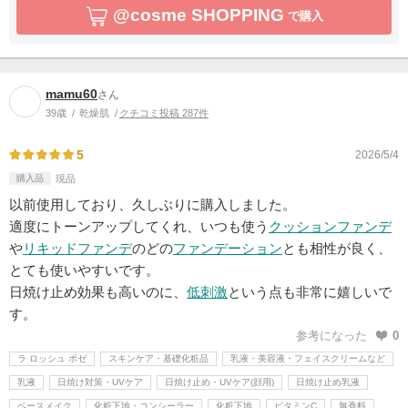
@cosme SHOPPING
で購入
mamu60
さん
39歳
乾燥肌
クチコミ投稿 287件
5
2026/5/4
購入品
現品
以前使用しており、久しぶりに購入しました。
適度にトーンアップしてくれ、いつも使う
クッションファンデ
や
リキッドファンデ
のどの
ファンデーション
とも相性が良く、
とても使いやすいです。
日焼け止め効果も高いのに、
低刺激
という点も非常に嬉しいで
す。
参考になった
0
ラ ロッシュ ポゼ
スキンケア・基礎化粧品
乳液・美容液・フェイスクリームなど
乳液
日焼け対策・UVケア
日焼け止め・UVケア(顔用)
日焼け止め乳液
ベースメイク
化粧下地・コンシーラー
化粧下地
ビタミンC
無香料