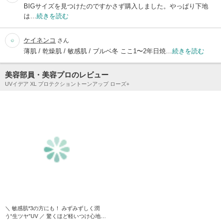
BIGサイズを見つけたのですかさず購入しました。やっぱり下地
は…
続きを読む
ケイネンコ
さん
薄肌 / 乾燥肌 / 敏感肌 / ブルベ冬 ここ1〜2年日焼…
続きを読む
美容部員・美容プロのレビュー
UVイデア XL プロテクショントーンアップ ローズ+
＼ 敏感肌*3の方にも！ みずみずしく潤
う“生ツヤ”UV ／ 驚くほど軽いつけ心地で