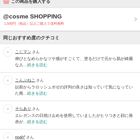
この商品を購入する
@cosme SHOPPING
1,500円（税込）以上ご購入で送料無料
同じおすすめ度のクチコミ
こじマン
さん
伸びとなめらかなツヤ感がすごくて、塗るだけで元から肌が綺麗
な人…
続きを読む
こんぶねこ
さん
以前からラロッシュポゼの評判の良さは知っていて気になってい
た商…
続きを読む
そらあり
さん
エレガンスの日焼け止めを使用していましたがヒリつきと顔に発
赤が…
続きを読む
noah*
さん