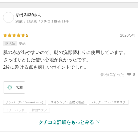
ゆう3439
さん
28歳
乾燥肌
クチコミ投稿 11件
5
2026/5/4
購入品
現品
肌の赤が出やすいので、朝の洗顔替わりに使用しています。
さっぱりとした使い心地が良かったです。
2枚に割ける点も嬉しいポイントでした。
参考になった
0
70枚
ナンバーズイン(numbuzin)
スキンケア・基礎化粧品
パック・フェイスマスク
トナーパッド
韓国コスメ
クチコミ詳細をもっとみる