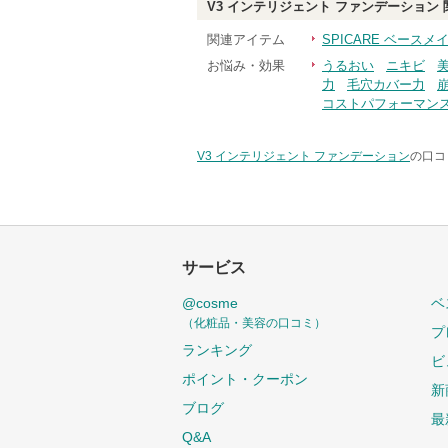
V3 インテリジェント ファンデーション
関連アイテム
SPICARE ベースメ
お悩み・効果
うるおい
ニキビ
力
毛穴カバー力
コストパフォーマン
V3 インテリジェント ファンデーション
の口コ
サービス
@cosme
ベ
（化粧品・美容の口コミ）
プ
ランキング
ビ
ポイント・クーポン
新
ブログ
最
Q&A