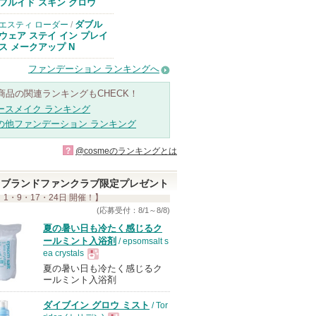
のお知らせがあ
フルイド スキン グロウ
ります
ダブル
エスティ ローダー
/
ウェア ステイ イン プレイ
ス メークアップ N
ファンデーション ランキングへ
商品の関連ランキングもCHECK！
ースメイク ランキング
の他ファンデーション ランキング
?
@cosmeのランキングとは
ブランドファンクラブ限定プレゼント
 1・9・17・24日 開催！】
(応募受付：8/1～8/8)
夏の暑い日も冷たく感じるク
ールミント入浴剤
/ epsomsalt s
ea crystals
夏の暑い日も冷たく感じるク
現
ールミント入浴剤
ダイブイン グロウ ミスト
/ Tor
品