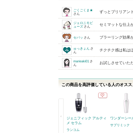
ごくごくま★
ずっとブリリアン
さん
ジェロニモビ
セミマットな仕上が
ューズ
さん
ブラーリング効果が
セバッ
さん
ゅっきょん
さ
チクチク感は私は
ん
marieaki01
さ
お試しさせていた
ん
この商品を高評価している人のオススメ
ジェニフィック アルティ
ワンダーシー
メ セラム
サブリミック
ランコム