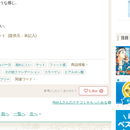
うな感じ。
い。
ト (提供元：未記入)
注目
商品情報
カバー力
崩れにくい
マット
フィット感
ン
その他ファンデーション
コラーゲン
ヒアルロン酸
関連ワード
-
フリー
Like
0
参考にしたい！ありがとう
Ren.Lさんのクチコミをもっとみる
前へ
一覧へ
次へ