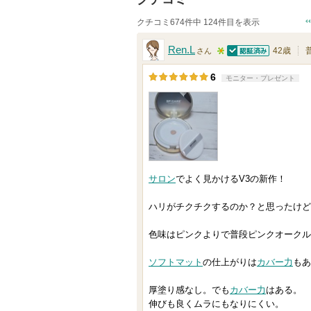
クチコミ674件中 124件目を表示
Ren.L
42歳
さん
認証済
5
6
モニター・プレゼント
人
以
上
の
メ
ン
サロン
でよく見かけるV3の新作！
バ
ハリがチクチクするのか？と思ったけど
ー
に
色味はピンクよりで普段ピンクオークル
お
気
ソフト
マット
の仕上がりは
カバー力
もあ
に
厚塗り感なし。でも
カバー力
はある。
入
伸びも良くムラにもなりにくい。