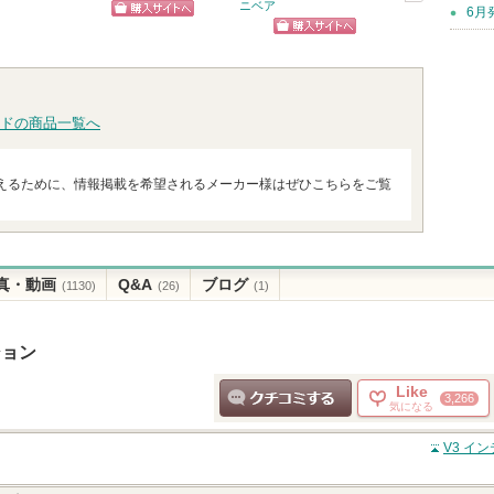
ニベア
6月
次
ショッピン
ショッ
へ
ショッピン
グサイトへ
グサイ
グサイトへ
ドの商品一覧へ
えるために、情報掲載を希望されるメーカー様はぜひこちらをご覧
真・動画
Q&A
ブログ
(1130)
(26)
(1)
ション
Like
3,266
気になる
クチコミする
V3 イ