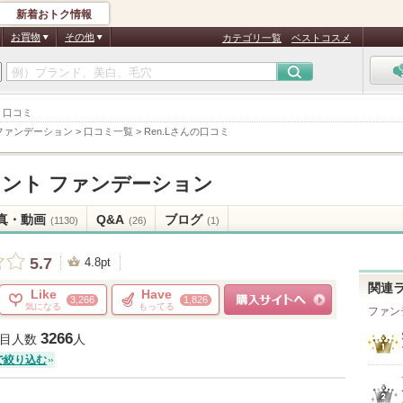
新着おトク情報
お買物
その他
カテゴリ一覧
ベストコスメ
ン 口コミ
 ファンデーション
>
口コミ一覧
>
Ren.Lさんの口コミ
ェント ファンデーション
真・動画
Q&A
ブログ
(1130)
(26)
(1)
5.7
4.8pt
関連
Like
Have
3,266
1,826
気になる
もってる
ファン
ショッピングサイトへ
3266
目人数
人
で絞り込む