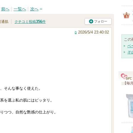
前へ
一覧へ
次へ
356
フォロー
普通肌
クチコミ投稿
件
2026/5/4 23:40:02
この
ベ
そ
【毎月
、そんな事なく使えた。
系を選ぶ私の肌にはピッタリ。
りつつ、自然な艶感の仕上がり。