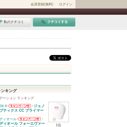
会員登録(無料)
ログイン
私のクチコミ
クチコミする
ランキング
デーション ランキング
ジェノ
SK-II
/
SK-IIからのお
プティクス CC プライマー
知らせがありま
す
ディオール
/
ディオールから
ディオール フォーエヴァー
1位