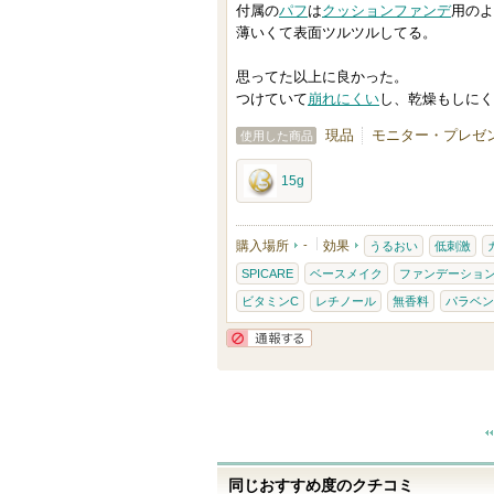
り
付属の
パフ
は
クッションファンデ
用のよ
薄いくて表面ツルツルしてる。
登
録
思ってた以上に良かった。
さ
つけていて
崩れにくい
し、乾燥もしにく
れ
現品
モニター・プレゼン
使用した商品
て
い
15g
ま
す
購入場所
-
効果
うるおい
低刺激
SPICARE
ベースメイク
ファンデーショ
ビタミンC
レチノール
無香料
パラベン
通報する
同じおすすめ度のクチコミ