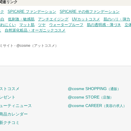
関連リンク
イク
SPICARE ファンデーション
SPICARE その他ファンデーション
美白
低刺激・敏感肌
アンチエイジング
UVカットコスメ
肌のハリ・弾力
崩れにくい
マット肌
ツヤ
ウォータープルーフ
肌の透明感・薄づき
立
ス
自然派化粧品・オーガニックコスメ
ミサイト -
@cosme（アットコスメ）
ストコスメ
@cosme SHOPPING
（通販）
レゼント
@cosme STORE
（店舗）
ューティニュース
@cosme CAREER
（美容の求人）
商品カレンダー
新クチコミ