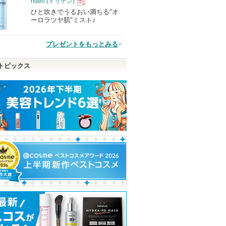
riden (トリデン)
ひと吹きでうるおい満ちる"オ
現
ーロラツヤ肌"ミスト♪
品
プレゼントをもっとみる
トピックス