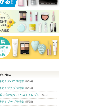
t's New
発売！デパコス特集
(6/24)
発売！プチプラ特集
(6/24)
ィーププロ
フルーティーグラムティ
Re:KERATIN リバーシ リ
タカミスキンピ
線に負けない！ベストイレブン
(6/10)
ジェル
ント
ペア シャンプー/ヘアト
タカミ
発売！プチプラ特集
(5/28)
リートメント
タカミから
Laka