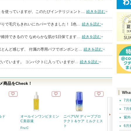
トを使っていますが、このたびインテリジェント…
続きを読む
りで毛穴もきれいにカバーできました！ 1色…
続きを読む
維持できるので なめらかな肌が1日保てます…
続きを読む
ほとんど感じず、 付属の専用パフでポンポンと…
続きを読む
だいています。 コンパクトに入っていますが…
続きを読む
商品をCheck！
Wha
7月
7月
ルド
オールインワンビタミン
ニベアUV ディーププロ
ニベアUV デ
紫外
C美容液
テクト＆ケア ミルクミス
テクト＆ケア 
ト
6月
Fru:C
ニベア