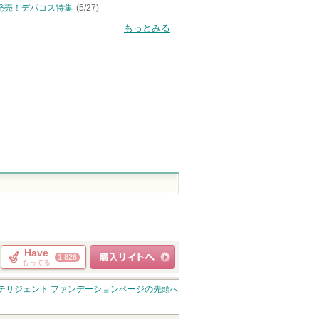
知らせがあ
Re:KERATIN
発売！デパコス特集
(5/27)
ショッピ
す
ピン
ショッピン
グサイト
もっとみる
トへ
グサイトへ
Have
1,826
もってる
ショッピングサイト
ンテリジェント ファンデーション
ページの先頭へ
へ