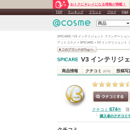
おトクにキレイになる情報が満載！
TOP
ランキング
ブランド
ブログ
Q&A
SPICARE / V3 インテリジェント ファンデーショ
アットコスメ
>
SPICARE
>
V3 インテリジェント
このブランドの情報を
V3 インテリジ
SPICARE
見る
商品情報
クチコミ
投稿写
(674)
クチコミする
674
クチコミ
件
注
購入者のクチコミ
クチコミ