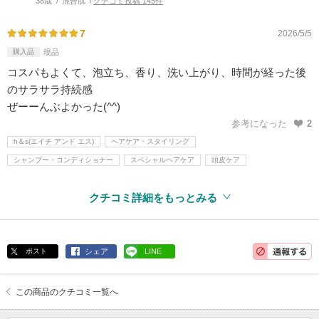
38歳
混合肌
クチコミ投稿 145件
7
2026/5/5
購入品
現品
コスパもよくて、泡立ち、香り、洗い上がり、時間が経った後
のサラサラ持続感
ぜーーんぶよかった(^^)
参考になった
2
h＆s(エイチ アンド エス)
ヘアケア・スタイリング
シャンプー・コンディショナー
スペシャルヘアケア
頭皮ケア
クチコミ詳細をもっとみる
ポスト
シェア
LINE
この商品のクチコミ一覧へ