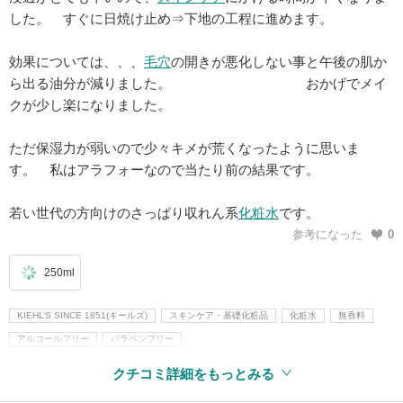
した。 すぐに日焼け止め⇒下地の工程に進めます。
効果については、、、
毛穴
の開きが悪化しない事と午後の肌か
ら出る油分が減りました。 おかげでメイ
クが少し楽になりました。
ただ保湿力が弱いので少々キメが荒くなったように思いま
す。 私はアラフォーなので当たり前の結果です。
若い世代の方向けのさっぱり収れん系
化粧水
です。
参考になった
0
250ml
KIEHL’S SINCE 1851(キールズ)
スキンケア・基礎化粧品
化粧水
無香料
アルコールフリー
パラベンフリー
クチコミ詳細をもっとみる