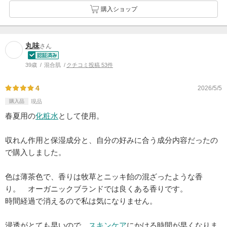
購入ショップ
丸味
さん
39歳
混合肌
クチコミ投稿 53件
4
2026/5/5
購入品
現品
春夏用の
化粧水
として使用。
収れん作用と保湿成分と、自分の好みに合う成分内容だったの
で購入しました。
色は薄茶色で、香りは牧草とニッキ飴の混ざったような香
り。 オーガニックブランドでは良くある香りです。
時間経過で消えるので私は気になりません。
浸透がとても早いので、
スキンケア
にかける時間が早くなりま