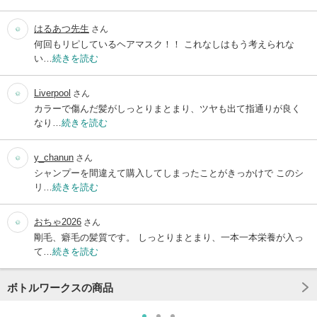
はるあつ先生
さん
何回もリピしているヘアマスク！！ これなしはもう考えられな
い…
続きを読む
Liverpool
さん
カラーで傷んだ髪がしっとりまとまり、ツヤも出て指通りが良く
なり…
続きを読む
y_chanun
さん
シャンプーを間違えて購入してしまったことがきっかけで このシ
リ…
続きを読む
おちゃ2026
さん
剛毛、癖毛の髪質です。 しっとりまとまり、一本一本栄養が入っ
て…
続きを読む
ボトルワークスの商品