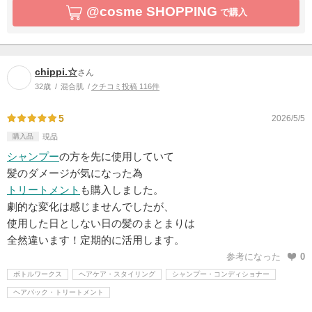
@cosme SHOPPING
で購入
chippi.☆
さん
32歳
混合肌
クチコミ投稿 116件
5
2026/5/5
購入品
現品
シャンプー
の方を先に使用していて
髪のダメージが気になった為
トリートメント
も購入しました。
劇的な変化は感じませんでしたが、
使用した日としない日の髪のまとまりは
全然違います！定期的に活用します。
参考になった
0
ボトルワークス
ヘアケア・スタイリング
シャンプー・コンディショナー
ヘアパック・トリートメント