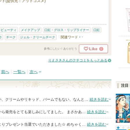
ト(提供元：アットコスメ)
 ビューティ
メイクアップ
口紅・グロス・リップライナー
口紅
関連ワード
-
ウ
チーク
ジェル・クリームチーク
Like
0
参考にしたい！ありがとう
りえさきさんのクチコミをもっとみる
前へ
一覧へ
次へ
注目
い、クリームやリキッド、バームでもない、なんと…
続きを読む
から発売をとても楽しみにしてました。 まさかあ…
続きを読む
よりプレゼント当選でいただきました☆ めちゃく…
続きを読む