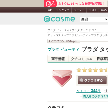
おトクにキレイになる情報が満載！
TOP
ランキング
ブランド
ブログ
Q&A
プラダ ビューティ / プラダ タッチ 口コミ
アットコスメ
>
プラダ ビューティ
>
プラダ タッチ
このブランドの情報を
プラダ タ
プラダ ビューティ
見る
商品情報
クチコミ
投稿写
(344)
クチコミする
344
クチコミ
件
注
購入者のクチコミ
クチコミ