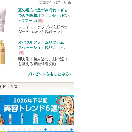
(応募受付：8/9～8/16)
夏の毛穴の黒ずみ汚れ・ざら
つきを吸着オフ！
/ HAP＋R(ハ
ップアール)
フェイススクラブ＆洗顔パウ
現
ダーのつぶつぶ洗顔セット
オバジX フレームリフトムー
品
スウォッシュ／現品
/ オバジ
弾力泡で包み込む、肌の巡り
現
も整える炭酸*1泡洗顔
プレゼントをもっとみる
品
トピックス