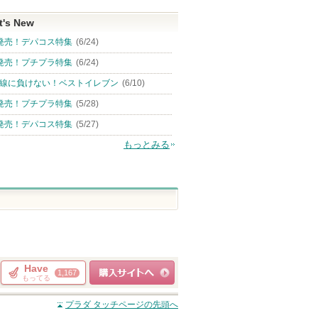
t's New
発売！デパコス特集
(6/24)
発売！プチプラ特集
(6/24)
線に負けない！ベストイレブン
(6/10)
発売！プチプラ特集
(5/28)
発売！デパコス特集
(5/27)
もっとみる
Have
1,167
もってる
ショッピングサイト
プラダ タッチ
ページの先頭へ
へ