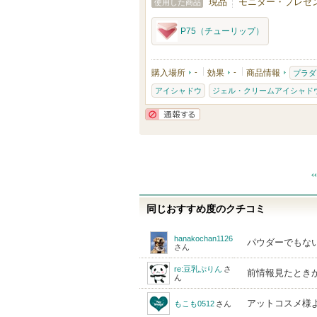
現品
モニター・プレゼン
使用した商品
P75（チューリップ）
購入場所
-
効果
-
商品情報
プラダ
アイシャドウ
ジェル・クリームアイシャド
通報する
同じおすすめ度のクチコミ
hanakochan1126
パウダーでもな
さん
re:豆乳ぷりん
さ
前情報見たとき
ん
アットコスメ様
もこも0512
さん