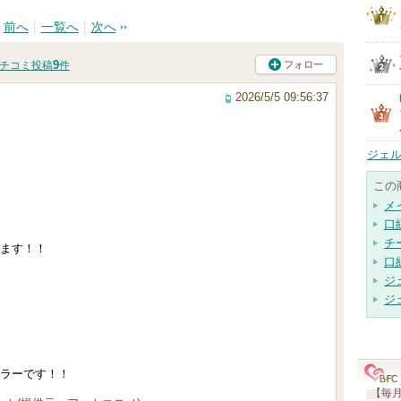
前へ
一覧へ
次へ
9
フォロー
チコミ投稿
件
2026/5/5 09:56:37
ジェル
この
メ
口
チ
ます！！
口
ジ
ジ
ラーです！！
【毎月