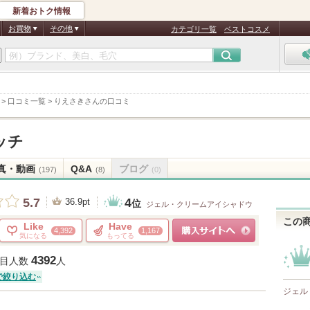
新着おトク情報
お買物
その他
カテゴリ一覧
ベストコスメ
>
口コミ一覧
>
りえさきさんの口コミ
ッチ
真・動画
Q&A
ブログ
(197)
(8)
(0)
4
5.7
36.9pt
位
ジェル・クリームアイシャドウ
この
Like
Have
4,392
1,167
気になる
もってる
ショッピングサイトへ
4392
目人数
人
で絞り込む
ジェル