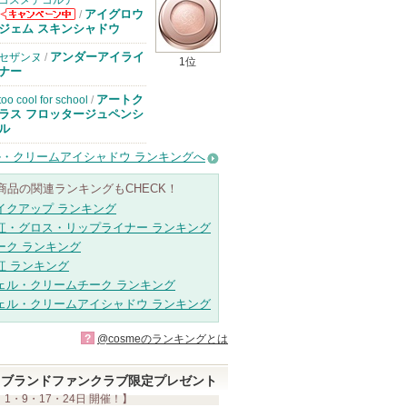
コスメデコルテ
アイグロウ
/
コスメデコルテ
ジェム スキンシャドウ
からのお知らせ
があります
アンダーアイライ
セザンヌ
/
1位
ナー
アートク
too cool for school
/
ラス フロッタージュペンシ
ル
・クリームアイシャドウ ランキングへ
商品の関連ランキングもCHECK！
イクアップ ランキング
紅・グロス・リップライナー ランキング
ーク ランキング
紅 ランキング
ェル・クリームチーク ランキング
ェル・クリームアイシャドウ ランキング
?
@cosmeのランキングとは
ブランドファンクラブ限定プレゼント
 1・9・17・24日 開催！】