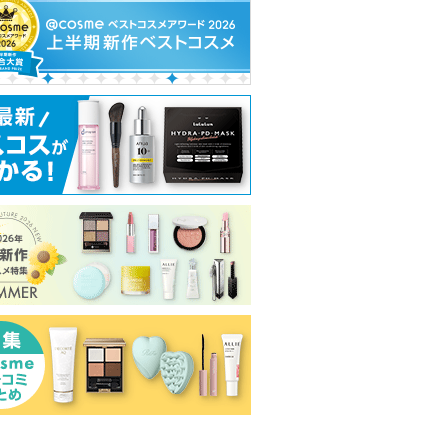
アルロン酸
スキンパワーアドバンス
スキンシャドウ デザイニ
ダブル セーラム
ト クリーム
ング パレット
ADC
NE
SK-II
コスメデコルテ
クラランス
W
のお知
SK-IIからのお知
ます
らせがあります
コスメデコルテ
ピン
ショッピン
ショッピ
からのお知らせ
ショッピン
があります
トへ
グサイトへ
グサイト
グサイトへ