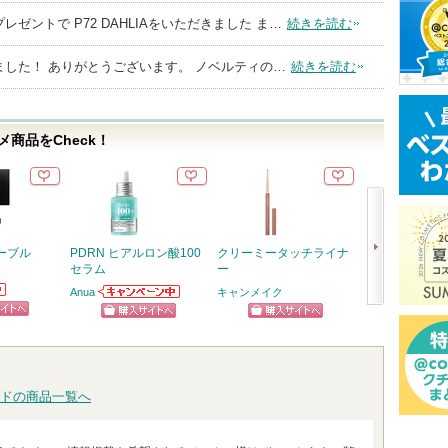
ゼントで P72 DAHLIAをいただきました ま…
続きを読む
ました！ ありがとうございます。 ノベルティの…
続きを読む
商品をCheck！
ーブル
PDRN ヒアルロン酸100
クリーミータッチライナ
PDRN100ヒ
セラム
ー
セラムマスク
Anua
キャンメイク
Anua
Anuaからのお知
Anuaから
次
らせがあります
らせがあり
ピン
ショッピン
ショッピン
ショッ
へ
トへ
グサイトへ
グサイトへ
グサイ
ドの商品一覧へ