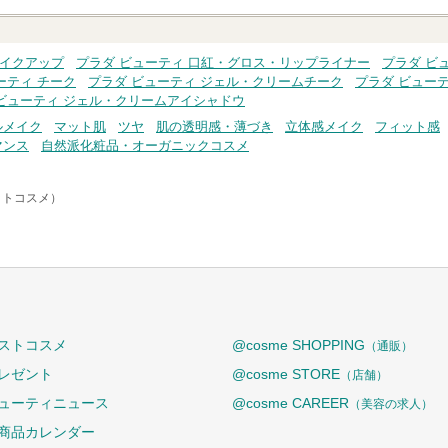
メイクアップ
プラダ ビューティ 口紅・グロス・リップライナー
プラダ ビ
ーティ チーク
プラダ ビューティ ジェル・クリームチーク
プラダ ビュー
ビューティ ジェル・クリームアイシャドウ
ルメイク
マット肌
ツヤ
肌の透明感・薄づき
立体感メイク
フィット感
マンス
自然派化粧品・オーガニックコスメ
アットコスメ）
ストコスメ
@cosme SHOPPING
（通販）
レゼント
@cosme STORE
（店舗）
ューティニュース
@cosme CAREER
（美容の求人）
商品カレンダー