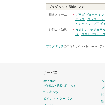
プラダ タッチ
関連リンク
関連アイテム
プラダ ビューティ 
アップ
プラダ ビュ
イシャドウ
プラダ 
お悩み・効果
うるおい
ナチュラ
メ
コストパフォー
プラダ タッチ
の口コミサイト -
@cosme（
サービス
@cosme
ベ
（化粧品・美容の口コミ）
プ
ランキング
ビ
ポイント・クーポン
新