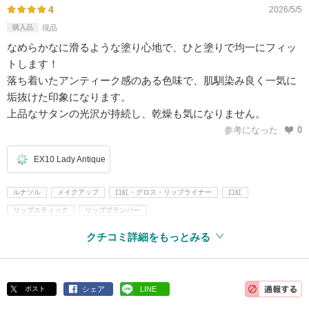
4
2026/5/5
購入品
現品
なめらかなに滑るような塗り心地で、ひと塗りで均一にフィッ
トします！
落ち着いたアンティーク感のある色味で、肌馴染み良く一気に
垢抜けた印象になります。
上品なサタンの光沢が持続し、乾燥も気になりません。
参考になった
0
EX10 Lady Antique
ルナソル
メイクアップ
口紅・グロス・リップライナー
口紅
リップスティック
リッププランパー
クチコミ詳細をもっとみる
ポスト
シェア
LINE