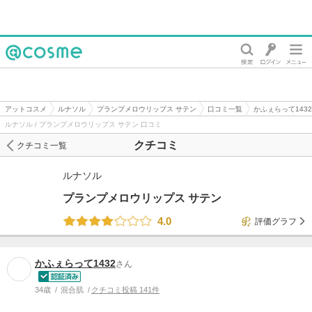
@cosme
アットコスメ
ルナソル
プランプメロウリップス サテン
口コミ一覧
かふぇらって143
ルナソル / プランプメロウリップス サテン 口コミ
クチコミ
クチコミ一覧
ルナソル
プランプメロウリップス サテン
4.0
評価グラフ
かふぇらって1432
さん
34歳
混合肌
クチコミ投稿 141件