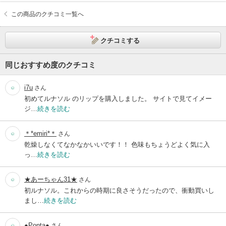
この商品のクチコミ一覧へ
クチコミする
同じおすすめ度のクチコミ
i7u
さん
初めてルナソル のリップを購入しました。 サイトで見てイメー
ジ…
続きを読む
＊*emiri*＊
さん
乾燥しなくてなかなかいいです！！ 色味もちょうどよく気に入
っ…
続きを読む
★あーちゃん31★
さん
初ルナソル。これからの時期に良さそうだったので、衝動買いし
まし…
続きを読む
●Ponta●
さん