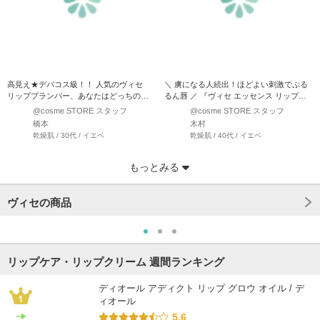
高見え★デパコス級！！ 人気のヴィセ
＼ 虜になる人続出！ほどよい刺激でぷる
リッププランパー、あなたはどっちのカ
るん唇 ／ 『ヴィセ エッセンス リッププ
ラーにする？？ ★SP…
ランパー』 ス…
@cosme STORE スタッフ
@cosme STORE スタッフ
橋本
木村
乾燥肌 / 30代 / イエベ
乾燥肌 / 40代 / イエベ
もっとみる
ヴィセの商品
リップケア・リップクリーム 週間ランキング
ディオール アディクト リップ グロウ オイル / デ
ィオール
5.6