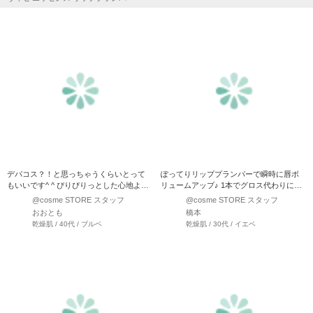
デパコス？！と思っちゃうくらいとって
ぽってりリッププランパーで瞬時に唇ボ
もいいです^ ^ ぴりぴりっとした心地よい
リュームアップ♪ 1本でグロス代わりにも
刺激とスースー感…
使える2色がとにかく可…
@cosme STORE スタッフ
@cosme STORE スタッフ
おおとも
橋本
乾燥肌 / 40代 / ブルベ
乾燥肌 / 30代 / イエベ