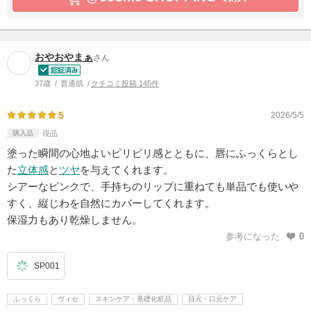
おやおやまぁ
さん
37歳
普通肌
クチコミ投稿 145件
5
2026/5/5
購入品
現品
塗った瞬間の心地よいピリピリ感とともに、唇にふっくらとし
た
立体感
と
ツヤ
を与えてくれます。
シアーなピンクで、手持ちのリップに重ねても単品でも使いや
すく、縦じわを自然にカバーしてくれます。
保湿力もあり乾燥しません。
参考になった
0
SP001
ふっくら
ヴィセ
スキンケア・基礎化粧品
目元・口元ケア