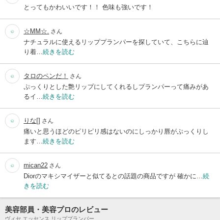
とってもかわいいです！！ 色味も強いです！
☆MM☆.
さん
ナチュラルに使えるリッププランパーを探していて、こちらに辿
り着…
続きを読む
タロのペンだ！
さん
ぷっくりとした艶リップにしてくれるしプランパーって痛みがあ
るイ…
続きを読む
りな[]
さん
痛いと思うほどのピリピリ感はないのにしっかり唇がぷっくりし
ます…
続きを読む
mican22
さん
Diorのマキシマイザーと似てるとの話題の商品ですが 確かに…
続
きを読む
美容部員・美容プロのレビュー
ヴィセ エッセンス リッププランパー