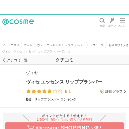
@cosme
アットコスメ
ヴィセ
ヴィセ エッセンス リッププランパー
口コミ一覧
おやおやまぁさ
ヴィセ / ヴィセ エッセンス リッププランパー 口コミ
クチコミ
クチコミ一覧
ヴィセ
ヴィセ エッセンス リッププランパー
5.1
評価グラフ
8
位
リッププランパー
ランキング
ポイントがたまる！使える！
1,500円（税込）以上ご購入で送料無料
@cosme SHOPPING
で購入