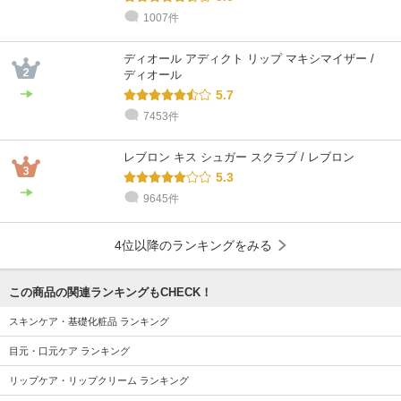
1007件
@cosme STORE スタッフ
@cosme STORE スタッフ
@cosme STORE スタッフ
@cosme STORE スタッフ
@cosme STORE スタッフ
@cosme STORE スタッフ
Terayama
miyazaki
chihara
おおとも
やました
Honda
乾燥肌 / 30代 / イエベ
乾燥肌 / 30代 / ブルベ
敏感肌 / 40代 / イエベ
乾燥肌 / 40代 / ブルベ
乾燥肌 / 30代 / ブルベ
乾燥肌 / 30代 / ブルベ
ディオール アディクト リップ マキシマイザー /
ディオール
5.7
7453件
レブロン キス シュガー スクラブ / レブロン
5.3
9645件
4位以降のランキングをみる
この商品の関連ランキングもCHECK！
スキンケア・基礎化粧品 ランキング
目元・口元ケア ランキング
リップケア・リップクリーム ランキング