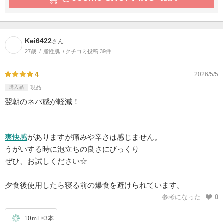
Kei6422
さん
27歳
脂性肌
クチコミ投稿 39件
4
2026/5/5
購入品
現品
翌朝のネバ感が軽減！
爽快感
がありますが痛みや辛さは感じません。
うがいする時に泡立ちの良さにびっくり
ぜひ、お試しください☆
夕食後使用したら寝る前の爆食を避けられています。
参考になった
0
10ｍL×3本