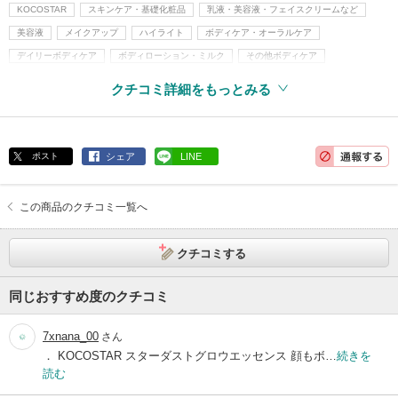
KOCOSTAR
スキンケア・基礎化粧品
乳液・美容液・フェイスクリームなど
美容液
メイクアップ
ハイライト
ボディケア・オーラルケア
デイリーボディケア
ボディローション・ミルク
その他ボディケア
韓国コスメ
クチコミ詳細をもっとみる
ポスト
シェア
LINE
この商品のクチコミ一覧へ
クチコミする
同じおすすめ度のクチコミ
7xnana_00
さん
． KOCOSTAR スターダストグロウエッセンス 顔もボ…
続きを
読む