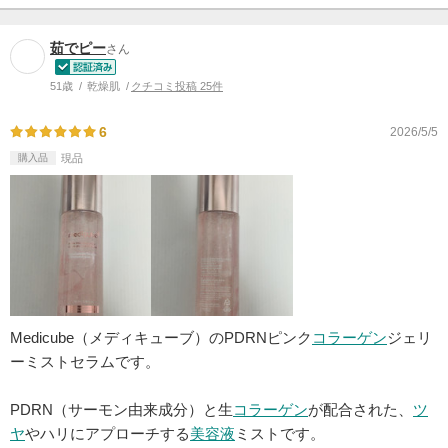
茹でピー
さん
51歳
乾燥肌
クチコミ投稿 25件
6
2026/5/5
購入品
現品
Medicube（メディキューブ）のPDRNピンク
コラーゲン
ジェリ
ーミストセラムです。
PDRN（サーモン由来成分）と生
コラーゲン
が配合された、
ツ
ヤ
やハリにアプローチする
美容液
ミストです。