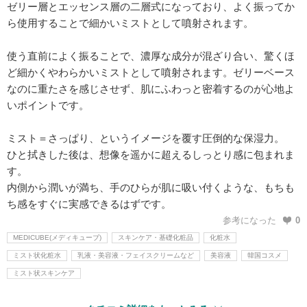
ゼリー層とエッセンス層の二層式になっており、よく振ってか
ら使用することで細かいミストとして噴射されます。
使う直前によく振ることで、濃厚な成分が混ざり合い、驚くほ
ど細かくやわらかいミストとして噴射されます。ゼリーベース
なのに重たさを感じさせず、肌にふわっと密着するのが心地よ
いポイントです。
ミスト＝さっぱり、というイメージを覆す圧倒的な保湿力。
ひと拭きした後は、想像を遥かに超えるしっとり感に包まれま
す。
内側から潤いが満ち、手のひらが肌に吸い付くような、もちも
ち感をすぐに実感できるはずです。
参考になった
0
MEDICUBE(メディキューブ)
スキンケア・基礎化粧品
化粧水
ミスト状化粧水
乳液・美容液・フェイスクリームなど
美容液
韓国コスメ
ミスト状スキンケア