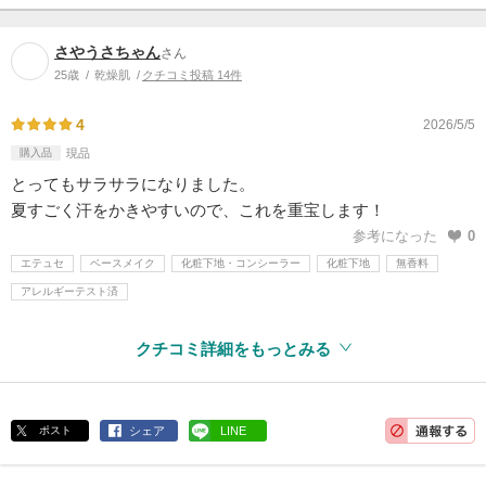
さやうさちゃん
さん
25歳
乾燥肌
クチコミ投稿 14件
4
2026/5/5
購入品
現品
とってもサラサラになりました。
夏すごく汗をかきやすいので、これを重宝します！
参考になった
0
エテュセ
ベースメイク
化粧下地・コンシーラー
化粧下地
無香料
アレルギーテスト済
クチコミ詳細をもっとみる
ポスト
シェア
LINE