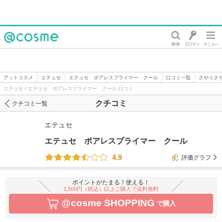
@cosme
アットコスメ
エテュセ
エテュセ ポアレスプライマー クール
口コミ一覧
さやうさ
エテュセ / エテュセ ポアレスプライマー クール 口コミ
クチコミ
クチコミ一覧
エテュセ
エテュセ ポアレスプライマー クール
4.9
評価グラフ
ポイントがたまる！使える！
1,500円（税込）以上ご購入で送料無料
@cosme SHOPPING
で購入