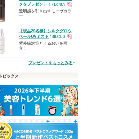
クをプレゼント！
/ LoNLy
透明感を引き出すモーヴカラ
現
ー
品
【現品20名様】シルクグロウ
ベールUVミスト
/ SILCUS
紫外線対策とうるおいを両
現
立！
品
プレゼントをもっとみる
クチュー
スキンクリア クレンズ
ハンオールブロウカラ
リップモンスタ
トピックス
オイル アロマタイプ リ
rom&nd
ケイト
フレシングシトラスの香
ボーテ
り
ショッピン
ショッピ
アテニア
アテニアからの
グサイトへ
グサイト
ピン
お知らせがあり
ショッピン
ます
トへ
グサイトへ