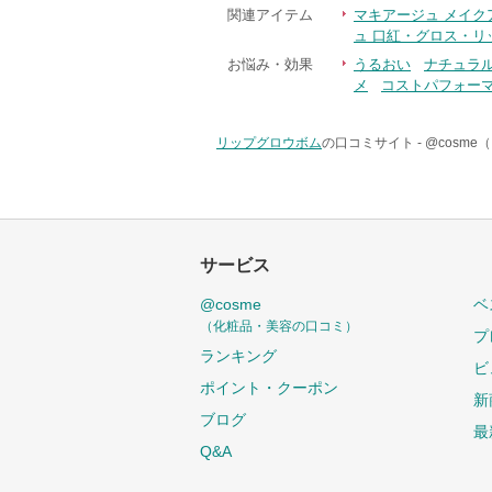
関連アイテム
マキアージュ メイク
ュ 口紅・グロス・リ
お悩み・効果
うるおい
ナチュラ
メ
コストパフォー
リップグロウボム
の口コミサイト -
@cosm
サービス
@cosme
ベ
（化粧品・美容の口コミ）
プ
ランキング
ビ
ポイント・クーポン
新
ブログ
最
Q&A