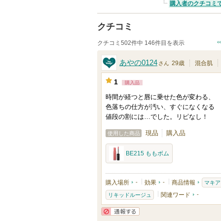
購入者のクチコミ
クチコミ
クチコミ502件中 146件目を表示
あやの0124
29歳
混合肌
さん
1
購入品
時間が経つと唇に乗せた色が変わる、
色落ちの仕方が汚い、すぐになくなる
値段の割には…でした。リピなし！
現品
購入品
使用した商品
BE215 ももボム
購入場所
-
効果
-
商品情報
マキア
関連ワード
-
リキッドルージュ
通報する