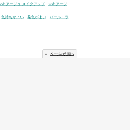
マキアージュ メイクアップ
マキアージ
色持ちがよい
発色がよい
パール・ラ
ページの先頭へ