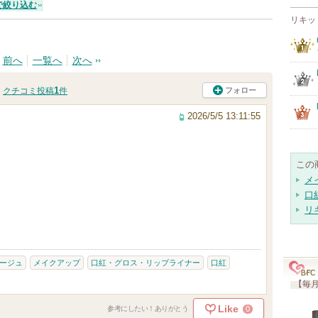
で絞り込む
リキッ
前へ
一覧へ
次へ
1
フォロー
クチコミ投稿
件
2026/5/5 13:11:55
この
メ
口
リ
ージュ
メイクアップ
口紅・グロス・リップライナー
口紅
【毎月
Like
0
参考にしたい！ありがとう