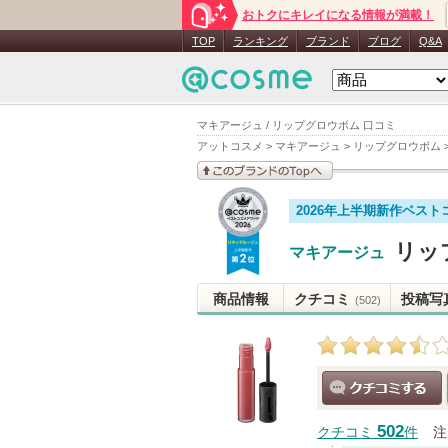
おトクにキレイになる情報が満載！
TOP
ランキング
ブランド
ブログ
Q&A
マキアージュ / リップグロウボム 口コミ
アットコスメ
>
マキアージュ
>
リップグロウボム
このブランドの情報を
2026年上半期新作ベスト
見る
リッ
マキアージュ
商品情報
クチコミ
投稿写
(502)
クチコミする
502
クチコミ
件
注