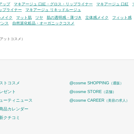
アップ
マキアージュ 口紅・グロス・リップライナー
マキアージュ 口紅
ップライナー
マキアージュ リキッドルージュ
ルメイク
マット肌
ツヤ
肌の透明感・薄づき
立体感メイク
フィット感
マンス
自然派化粧品・オーガニックコスメ
e（アットコスメ）
ストコスメ
@cosme SHOPPING
（通販）
レゼント
@cosme STORE
（店舗）
ューティニュース
@cosme CAREER
（美容の求人）
商品カレンダー
新クチコミ