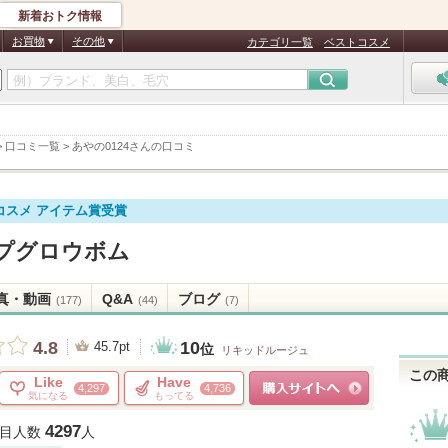
新着おトク情報
お買物
その他
カテゴリ一覧
ベストコスメ
>
口コミ一覧
>
あやの0124さんの口コミ
コスメ アイテム賞受賞
プグロウボム
真・動画
Q&A
ブログ
(177)
(44)
(7)
10
4.8
45.7pt
位
リキッドルージュ
この
Like
Have
4,297
4,736
気になる
もってる
ショッピングサイトへ
4297
目人数
人