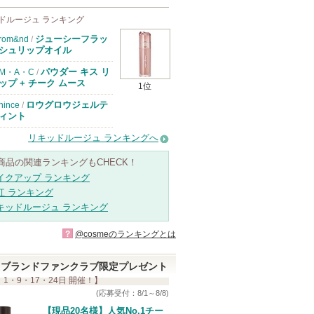
ドルージュ ランキング
ジューシーフラッ
rom&nd
/
シュリップオイル
パウダー キス リ
M・A・C
/
ップ + チーク ムース
1位
ロウグロウジェルテ
hince
/
ィント
リキッドルージュ ランキングへ
商品の関連ランキングもCHECK！
イクアップ ランキング
紅 ランキング
キッドルージュ ランキング
?
@cosmeのランキングとは
ブランドファンクラブ限定プレゼント
 1・9・17・24日 開催！】
(応募受付：8/1～8/8)
【現品20名様】人気No.1チー