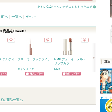
あやの0124さんのクチコミをもっとみる
前へ
一覧へ
次へ
商品をCheck！
ク アルティ
クリーミータッチライナ
RMK デューイーメルト
ヴォワールコレ
注目
ー
リップカラー
ルｎ
キャンメイク
RMK
クレ・ド・ポー 
次
クレ・ド・ポー
ピン
ショッピン
ショッピン
ボーテからのお
へ
ショッ
知らせがありま
トへ
グサイトへ
グサイトへ
す
グサイ
ドの商品一覧へ