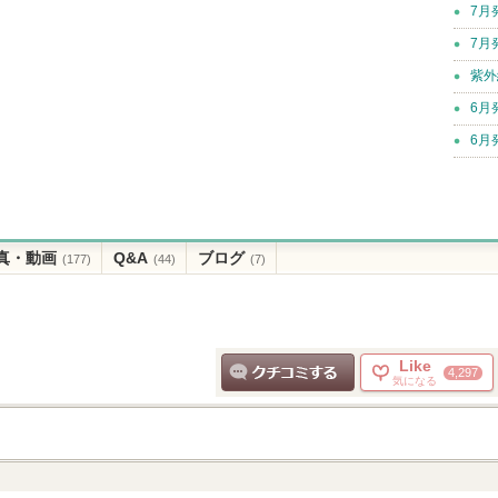
7月
7月
紫外
6月
6月
真・動画
Q&A
ブログ
(177)
(44)
(7)
Like
4,297
気になる
クチコミする