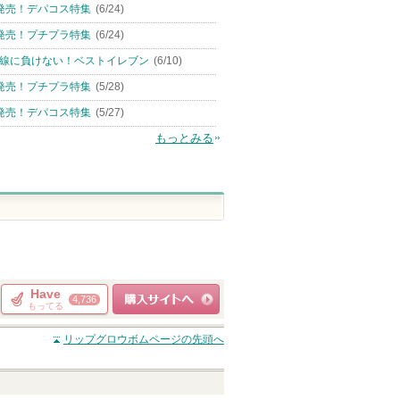
発売！デパコス特集
(6/24)
発売！プチプラ特集
(6/24)
線に負けない！ベストイレブン
(6/10)
発売！プチプラ特集
(5/28)
発売！デパコス特集
(5/27)
もっとみる
Have
4,736
もってる
ショッピングサイト
リップグロウボム
ページの先頭へ
へ