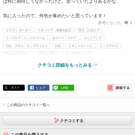
は特に期待してなかったけど、思っていたよりあるかな。
気に入ったので、何色か集めたいと思っています！
参考になった
1
エスティ ローダー
スキンケア・基礎化粧品
目元・口元ケア
リップケア・リップクリーム
カラーリップケア
メイクアップ
口紅・グロス・リップライナー
口紅
リキッドルージュ
リップグロス
アルコールフリー
パラベンフリー
リッププランパー
クチコミ詳細をもっとみる
ポスト
シェア
LINE
この商品のクチコミ一覧へ
クチコミする
この商品を購入する