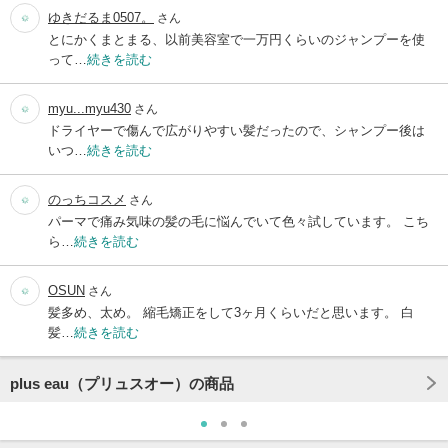
ゆきだるま0507。
さん
とにかくまとまる、以前美容室で一万円くらいのジャンプーを使
って…
続きを読む
myu...myu430
さん
ドライヤーで傷んで広がりやすい髪だったので、シャンプー後は
いつ…
続きを読む
のっちコスメ
さん
パーマで痛み気味の髪の毛に悩んでいて色々試しています。 こち
ら…
続きを読む
OSUN
さん
髪多め、太め。 縮毛矯正をして3ヶ月くらいだと思います。 白
髪…
続きを読む
plus eau（プリュスオー）の商品