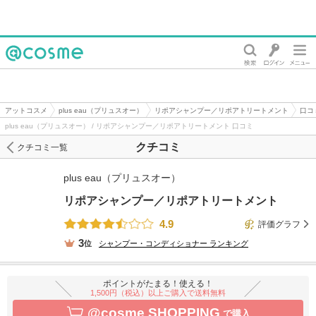
@cosme
アットコスメ
plus eau（プリュスオー）
リポアシャンプー／リポアトリートメント
口コ
plus eau（プリュスオー） / リポアシャンプー／リポアトリートメント 口コミ
クチコミ
クチコミ一覧
plus eau（プリュスオー）
リポアシャンプー／リポアトリートメント
4.9
評価グラフ
3
位
シャンプー・コンディショナー
ランキング
ポイントがたまる！使える！
1,500円（税込）以上ご購入で送料無料
@cosme SHOPPING
で購入