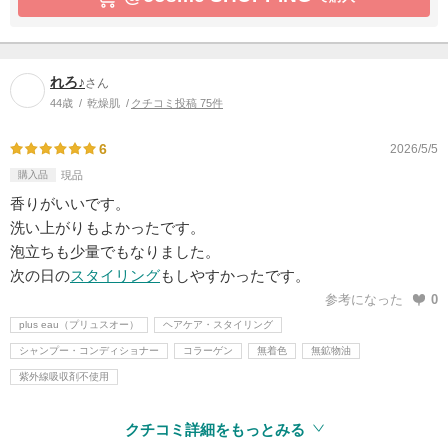
れろ♪
さん
44歳
乾燥肌
クチコミ投稿 75件
6
2026/5/5
購入品
現品
香りがいいです。
洗い上がりもよかったです。
泡立ちも少量でもなりました。
次の日の
スタイリング
もしやすかったです。
参考になった
0
plus eau（プリュスオー）
ヘアケア・スタイリング
シャンプー・コンディショナー
コラーゲン
無着色
無鉱物油
紫外線吸収剤不使用
クチコミ詳細をもっとみる