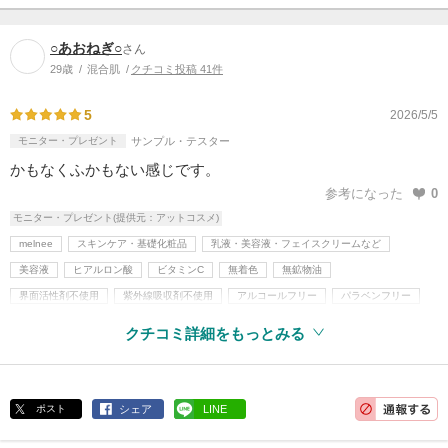
○あおねぎ○
さん
29歳
混合肌
クチコミ投稿 41件
5
2026/5/5
モニター・プレゼント
サンプル・テスター
かもなくふかもない感じです。
参考になった
0
モニター・プレゼント(提供元：アットコスメ)
melnee
スキンケア・基礎化粧品
乳液・美容液・フェイスクリームなど
美容液
ヒアルロン酸
ビタミンC
無着色
無鉱物油
界面活性剤不使用
紫外線吸収剤不使用
アルコールフリー
パラベンフリー
クチコミ詳細をもっとみる
ポスト
シェア
LINE