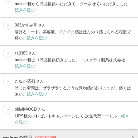
melnee様から商品提供いただきモニターさせていただきました…
続きを読む
003かすみ草
さん
溶けるニードル美容液。チクチク感はほんのり感じられる程度で
痛い…
続きを読む
れ0385
さん
melnee様より商品提供頂きました。 コスメディ製薬株式会社…
続きを読む
たなか6541
さん
塗った瞬間は、ザラザラするような異物感がありますが、痛くは
無い…
続きを読む
old胡桃OCD
さん
LIPS様のプレゼントキャンペーンにて 次世代型ニードル…
続き
を読む
melneeの商品