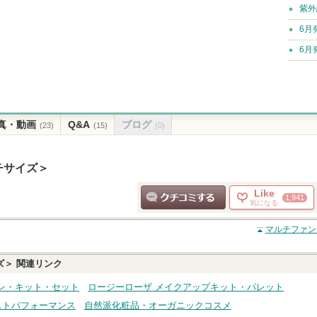
紫外
6月
6月
真・動画
Q&A
ブログ
(23)
(15)
(0)
チサイズ＞
Like
1,941
気になる
クチコミする
マルチファン
ズ＞
関連リンク
レ・キット・セット
ロージーローザ メイクアップキット・パレット
ストパフォーマンス
自然派化粧品・オーガニックコスメ