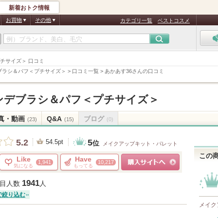
新着おトク情報
お買物
その他
カテゴリ一覧
ベストコスメ
プチサイズ＞ 口コミ
ブラシ＆パフ＜プチサイズ＞
>
口コミ一覧
>
あかあす36さんの口コミ
ンデブラシ＆パフ＜プチサイズ＞
真・動画
Q&A
ブログ
(23)
(15)
(0)
5
5.2
54.5pt
位
メイクアップキット・パレット
この
Like
Have
1,941
10,217
気になる
もってる
ショッピングサイトへ
1941
目人数
人
で絞り込む
メイク