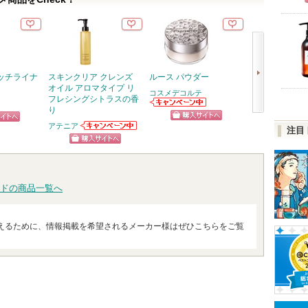
ッチライナ
スキンクリア クレンズ
ルース パウダー
RMK デューイ
オイル アロマタイプ リ
リップカラー
コスメデコルテ
フレシングシトラスの香
RMK
り
コスメデコルテ
次
からのお知らせ
アテニア
ショッピン
ピン
ショッ
注目
があります
アテニアからの
へ
お知らせがあり
グサイトへ
トへ
グサイ
ショッピン
ます
グサイトへ
ドの商品一覧へ
えるために、情報掲載を希望されるメーカー様はぜひこちらをご覧