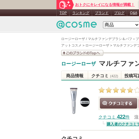
おトクにキレイになる情報が満載！
TOP
ランキング
ブランド
ブログ
Q&A
ロージーローザ / マルチファンデブラシ＆パフ＜
アットコスメ
>
ロージーローザ
>
マルチファンデ
このブランドの情報を
マルチファ
ロージーローザ
見る
商品情報
クチコミ
投稿写
(422)
クチコミする
422
クチコミ
件
注
購入者のクチコミ
クチコミ