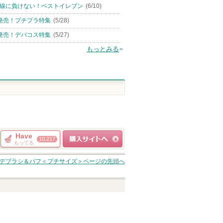
線に負けない！ベストイレブン
(6/10)
発売！プチプラ特集
(5/28)
発売！デパコス特集
(5/27)
もっとみる
Have
10,217
もってる
ショッピングサイト
デブラシ＆パフ＜プチサイズ＞
ページの先頭へ
へ