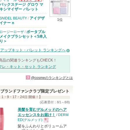
ディオール
/
ディオールから
バックステージ グロウ マ
のお知らせがあ
キシマイザー パレット
ります
アイデザ
SNIDEL BEAUTY
/
1位
イナー n
ポータブル
ロージーローザ
/
メイクブラシセット＜5本入
り＞
アップキット・パレット ランキングへ
商品の関連ランキングもCHECK！
フレ・キット・セット ランキング
?
@cosmeのランキングとは
ブランドファンクラブ限定プレゼント
 1・9・17・24日 開催！】
(応募受付：8/1～8/8)
美髪を育むデルメッドのヘア
エッセンスをお届け！
/ DERM
ED(デルメッド)
髪をふんわりとボリュームア
現