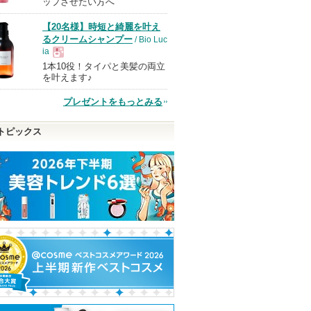
ップさせたい方へ
【20名様】時短と綺麗を叶え
品
るクリームシャンプー
/ Bio Luc
ia
1本10役！タイパと美髪の両立
現
を叶えます♪
ーメルト
超細芯アイブロウ
ライトリフレクティング
PDRN100ヒア
セッティングパウダー プ
セラムマスク
セザンヌ
レスト N
プレゼントをもっとみる
Anua
品
Anuaからの
NARS
ショッピン
らせがあり
ピン
トピックス
ショッピ
グサイトへ
ショッピン
トへ
グサイト
グサイトへ