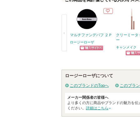
り
登
録
さ
れ
マルチファンデパフ ２Ｐ
クリーミータ
ー
ロージーローザ
て
キャンメイク
い
ショッピン
戻
ま
ショッ
グサイトへ
る
す
グサイ
ロージーローザについて
このブランドのTopへ
このブラン
メーカー関係者の皆様へ
より多くの方に商品やブランドの魅力を伝
ください。
詳細はこちら