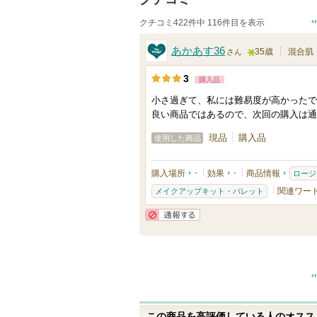
クチコミ422件中 116件目を表示
あかあす36
35歳
混合肌
さん
5
3
購入品
人
小さ過ぎて、私には難易度が高かったで
以
良い商品ではあるので、次回の購入は通
上
現品
購入品
の
使用した商品
メ
購入場所
-
効果
-
商品情報
ロージ
ン
関連ワー
メイクアップキット・パレット
バ
ー
通報する
に
お
気
に
入
この商品を高評価している人のオススメ