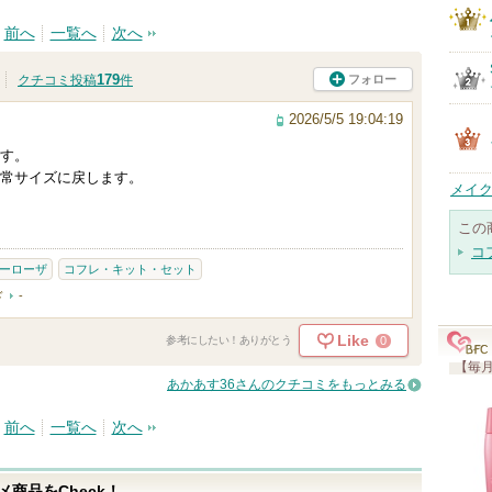
前へ
一覧へ
次へ
179
フォロー
クチコミ投稿
件
2026/5/5 19:04:19
す。
常サイズに戻します。
メイク
この
コ
ーローザ
コフレ・キット・セット
ド
-
Like
0
参考にしたい！ありがとう
【毎月
あかあす36さんのクチコミをもっとみる
前へ
一覧へ
次へ
商品をCheck！