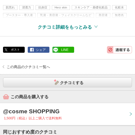
肌荒れ
浸透力
抗炎症
Herz skin
スキンケア・基礎化粧品
化粧水
ブースター・導入液
乳液・美容液・フェイスクリームなど
美容液
無着色
無香料
無鉱物油
界面活性剤不使用
紫外線吸収剤不使用
クチコミ詳細をもっとみる
アルコールフリー
パラベンフリー
旧指定成分無添加
ポスト
シェア
LINE
この商品のクチコミ一覧へ
クチコミする
この商品を購入する
@cosme SHOPPING
1,500円（税込）以上ご購入で送料無料
同じおすすめ度のクチコミ