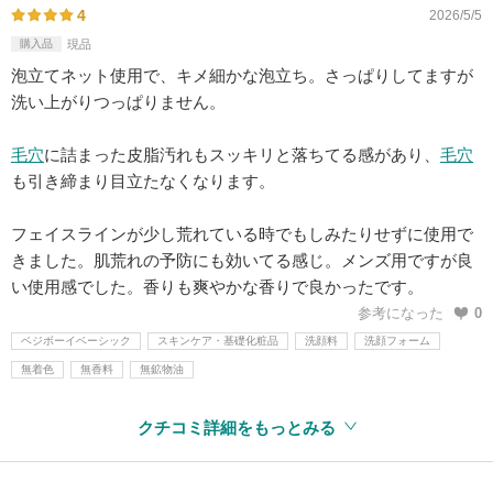
4
2026/5/5
購入品
現品
泡立てネット使用で、キメ細かな泡立ち。さっぱりしてますが
洗い上がりつっぱりません。
毛穴
に詰まった皮脂汚れもスッキリと落ちてる感があり、
毛穴
も引き締まり目立たなくなります。
フェイスラインが少し荒れている時でもしみたりせずに使用で
きました。肌荒れの予防にも効いてる感じ。メンズ用ですが良
い使用感でした。香りも爽やかな香りで良かったです。
参考になった
0
ベジボーイベーシック
スキンケア・基礎化粧品
洗顔料
洗顔フォーム
無着色
無香料
無鉱物油
クチコミ詳細をもっとみる