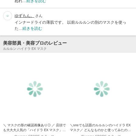
ぬれ…
続きを読む
ゆずもん。
さん
インナードライの薄肌です。 以前ルルルンの別のマスクを使っ
た…
続きを読む
美容部員・美容プロのレビュー
ルルルン ハイドラ EX マスク
＼ マスクの形の確認画像あり◎ ／ 店頭で
＼snsでも話題のルルルンのハイドラ EX
も大大大人気の「ハイドラ EX マスク」。
マスク／ どんなものかと使ってみたので
話題の成…
すが… これ…