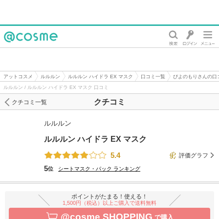
@cosme
アットコスメ
ルルルン
ルルルン ハイドラ EX マスク
口コミ一覧
ぴよのもりさんの口
ルルルン / ルルルン ハイドラ EX マスク 口コミ
クチコミ
クチコミ一覧
ルルルン
ルルルン ハイドラ EX マスク
5.4
評価グラフ
5
位
シートマスク・パック
ランキング
ポイントがたまる！使える！
1,500円（税込）以上ご購入で送料無料
@cosme SHOPPING
で購入