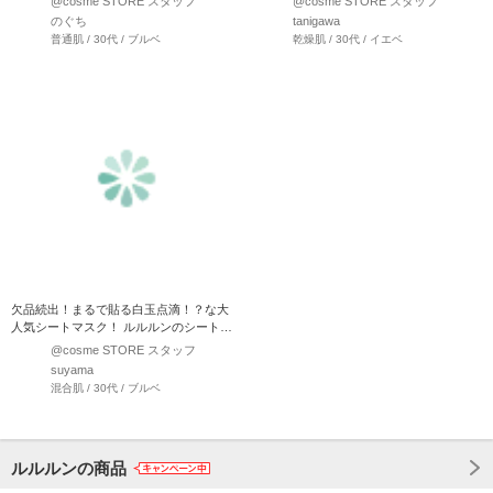
@cosme STORE スタッフ
@cosme STORE スタッフ
のぐち
tanigawa
普通肌 / 30代 / ブルベ
乾燥肌 / 30代 / イエベ
欠品続出！まるで貼る白玉点滴！？な大
人気シートマスク！ ルルルンのシートマ
スクからまたま…
@cosme STORE スタッフ
suyama
混合肌 / 30代 / ブルベ
ルルルンの商品