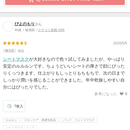
ぴよのもり
さん
46歳
敏感肌
クチコミ投稿 43件
5
2026/5/5
購入品
現品
シートマスク
が大好きなので色々試してみましたが、やっぱり
安定のルルルンです。ちょうどいいシートの厚さで顔にぴった
りくっつきます。仕上がりもしっとりもちもちで、次の日まで
しっかり潤いを感じることができました。年中乾燥しやすい自
分にはぴったりでした。
参考になった
0
7枚入
ルルルン
スキンケア・基礎化粧品
パック・フェイスマスク
シートマスク・パック