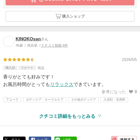
購入ショップ
KINOKOsan
さん
45歳
混合肌
クチコミ投稿 4件
6
2026/5/5
購入品
リピート
現品
香りがとても好みです！
お風呂時間がとっても
リラックス
できています。
参考になった
0
アユーラ
ボディケア・オーラルケア
その他ボディケア
入浴剤・浴用料
クチコミ詳細をもっとみる
ポスト
シェア
LINE