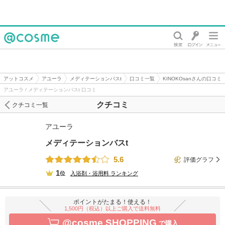
@cosme
アットコスメ
アユーラ
メディテーションバスt
口コミ一覧
KINOKOsanさんの口コミ
アユーラ / メディテーションバスt 口コミ
クチコミ
クチコミ一覧
アユーラ
メディテーションバスt
5.6
評価グラフ
1
位
入浴剤・浴用料
ランキング
ポイントがたまる！使える！
1,500円（税込）以上ご購入で送料無料
@cosme SHOPPING
で購入