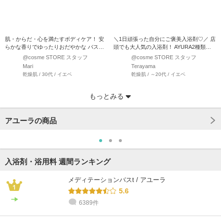
肌・からだ・心を満たすボディケア！ 安
＼1日頑張った自分にご褒美入浴剤♡／ 店
らかな香りでゆったりおだやかな バスタ
頭でも大人気の入浴剤！ AYURA2種類の
イムへ誘う入浴料です…
入浴剤を…
@cosme STORE スタッフ
@cosme STORE スタッフ
Mari
Terayama
乾燥肌 / 30代 / イエベ
乾燥肌 / ～20代 / イエベ
もっとみる
アユーラの商品
入浴剤・浴用料 週間ランキング
メディテーションバスt / アユーラ
5.6
6389件
@cosme STORE スタッフ
@cosme STORE スタッフ
@cosme STORE スタッフ
@cosme STORE スタッフ
@cosme STORE スタッフ
@cosme STORE スタッフ