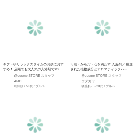
ギフトやリラックスタイムのお供におす
＼肌・からだ・心を満たす 入浴剤／ 厳選
すめ！ 店頭でも大人気の入浴剤です♪
された植物成分とアロマティックハーブ
〈メディテーションバス…
の香りで至福のひとと…
@cosme STORE スタッフ
@cosme STORE スタッフ
AMD
ウダガワ
乾燥肌 / 50代 / ブルベ
敏感肌 / ～20代 / ブルベ