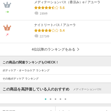
木村
しみず
inoue
kajitani
Yaguchi
狩谷
メディテーションバス（香涼み）α / アユーラ
乾燥肌 / 40代 / イエベ
敏感肌 / ～20代 / イエベ
敏感肌 / 40代 / ブルベ
敏感肌 / ～20代 / ブルベ
混合肌 / 30代 / イエベ
乾燥肌 / 30代 / ブルベ
5.6
199件
ナイトリートバス / アユーラ
5.4
2273件
4位以降のランキングをみる
この商品の関連ランキングもCHECK！
ボディケア・オーラルケア ランキング
その他ボディケア ランキング
この商品を高評価している人のおすすめ
メディテーションバスt