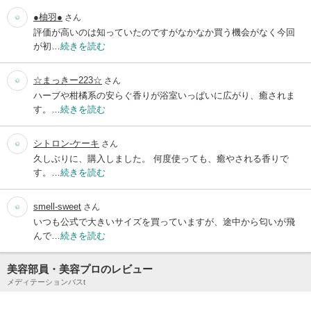
●柚羽●
さん
評価が高いのは知っていたのですがなかなか買う機会がなく今回
が初…
続きを読む
☆まっきー223☆
さん
ハーブや柑橘系の安らぐ香りが浴室いっぱいに広がり、癒されま
す。…
続きを読む
シトロン-ケーキ
さん
久しぶりに、購入しました。 何度使っても、癒やされる香りで
す。…
続きを読む
smell-sweet
さん
いつも公式で大きいサイズを買っていますが、途中から匂いが飛
んで…
続きを読む
美容部員・美容プロのレビュー
メディテーションバスt