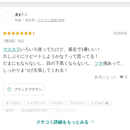
ａy
さん
38歳
混合肌
クチコミ投稿 54件
7
2026/5/6
購入品
現品
マスカラ
いろいろ使ってたけど、最近で1番いい！
久しぶりにリピートしようかな？って思ってる！
だまにもならないし、目の下黒くならないし、
ツヤ
感あって、
しっかりまつげ主張してくれる！
参考になった
0
ブラックブラウン
キングダム
メイクアップ
マスカラ
コラーゲン
ヒアルロン酸
無香料
紫外線吸収剤不使用
パラベンフリー
クチコミ詳細をもっとみる