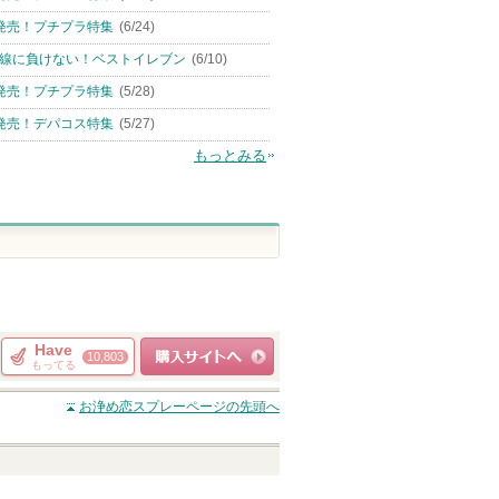
発売！プチプラ特集
(6/24)
線に負けない！ベストイレブン
(6/10)
発売！プチプラ特集
(5/28)
発売！デパコス特集
(5/27)
もっとみる
Have
10,803
もってる
ショッピングサイト
お浄め恋スプレー
ページの先頭へ
へ