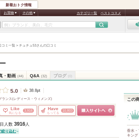
新着おトク情報
お買物
その他
カテゴリ一覧
ベストコスメ
口コミ一覧
>
チュチュ53さんの口コミ
ー
真・動画
Q&A
ブログ
(44)
(32)
(0)
5.0
38.8pt
グランス(レディース・ウィメンズ)
この
Like
Have
3,916
10,803
気になる
もってる
ショッピングサイトへ
3916
目人数
人
香水・
で絞り込む
キング