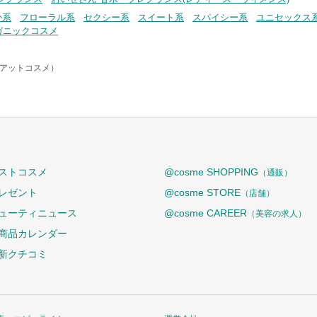
か系
フローラル系
セクシー系
スイート系
スパイシー系
ユニセックス
ガニックコスメ
e（アットコスメ）
ストコスメ
@cosme SHOPPING
（通販）
レゼント
@cosme STORE
（店舗）
ューティニュース
@cosme CAREER
（美容の求人）
商品カレンダー
新クチコミ