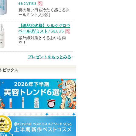
ea crystals
夏の暑い日も冷たく感じるク
現
ールミント入浴剤
【現品20名様】シルクグロウ
品
ベールUVミスト
/ SILCUS
紫外線対策とうるおいを両
現
立！
品
プレゼントをもっとみる
 アルティ
リアルックミラー
スキンクリア クレンズ
マルチファンデパ
トピックス
オイル アロマタイプ リ
ロージーローザ
ロージーローザ
フレシングシトラスの香
り
ショッピン
ショッピ
アテニア
ピン
アテニアからの
グサイトへ
グサイト
お知らせがあり
トへ
ショッピン
ます
グサイトへ