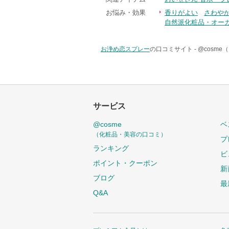
お悩み・効果
香りがよい
さわや
自然派化粧品・オー
お浄め恋スプレー
の口コミサイト -
@cosm
サービス
@cosme
ベ
（化粧品・美容の口コミ）
プ
ランキング
ビ
ポイント・クーポン
新
ブログ
最
Q&A