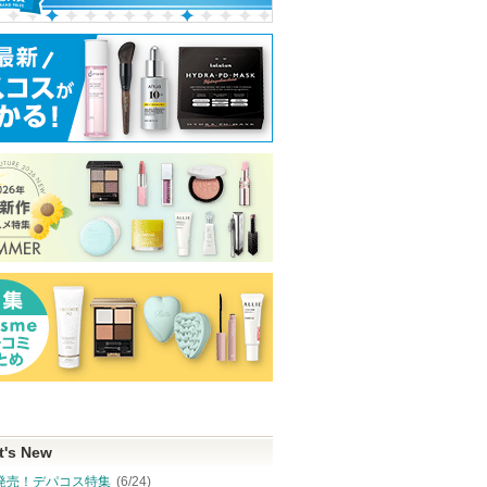
t's New
発売！デパコス特集
(6/24)