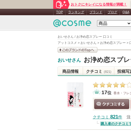
おトクにキレイになる情報が満載！
TOP
ランキング
ブランド
ブログ
Q&A
おいせさん / お浄め恋スプレー 口コミ
アットコスメ
>
おいせさん
>
お浄め恋スプレー
>
このブランドの情報を
お浄め恋スプレ
おいせさん
見る
商品情報
クチコミ
投稿写
(821)
17
位
香水・フレ
クチコミする
821
クチコミ
件
注
購入者のクチコミ