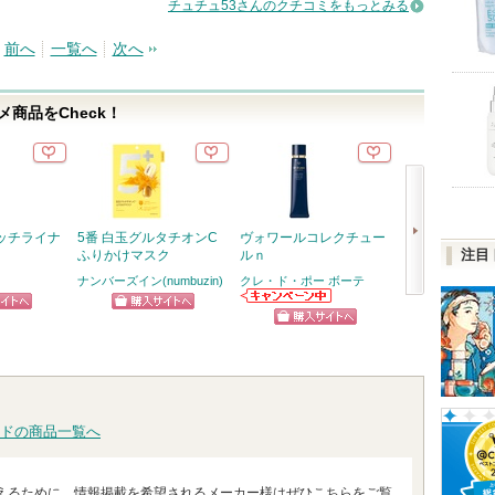
チュチュ53さんのクチコミをもっとみる
前へ
一覧へ
次へ
商品をCheck！
ッチライナ
5番 白玉グルタチオンC
ヴォワールコレクチュー
ジェニフィック
注目
ふりかけマスク
ルｎ
メ セラム
ナンバーズイン(numbuzin)
クレ・ド・ポー ボーテ
ランコム
次
クレ・ド・ポー
ピン
ショッピン
ショッ
ボーテからのお
へ
ショッピン
知らせがありま
トへ
グサイトへ
グサイ
す
グサイトへ
ドの商品一覧へ
えるために、情報掲載を希望されるメーカー様はぜひこちらをご覧