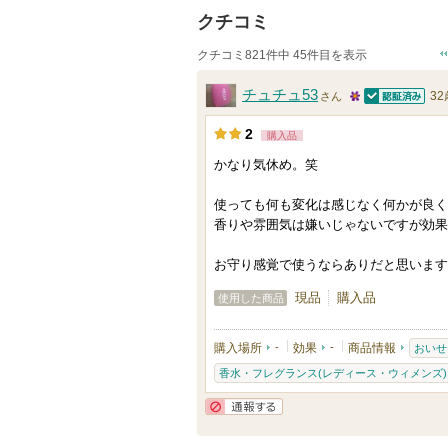
クチコミ
クチコミ821件中 45件目を表示
チュチュ53
32
さん
認証済
2
2
購入品
5
かなり気休め。笑
人
以
使っても何も変化は感じなく何かが良く
上
香りや雰囲気は嫌いじゃないですが効果
の
お守り感覚で使うならありだと思います
メ
ン
現品
購入品
使用した商品
バ
ー
購入場所
-
効果
-
商品情報
おいせ
に
香水・フレグランス(レディース・ウィメンズ)
お
通報する
気