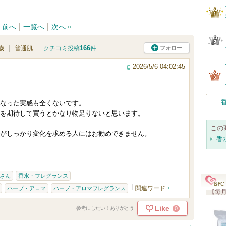
前へ
一覧へ
次へ
166
フォロー
歳
普通肌
クチコミ投稿
件
2026/5/6 04:02:45
なった実感も全くないです。
を期待して買うとかなり物足りないと思います。
この
がしっかり変化を求める人にはお勧めできません。
香
さん
香水・フレグランス
関連ワード
-
ハーブ・アロマ
ハーブ・アロマフレグランス
【毎月
Like
0
参考にしたい！ありがとう