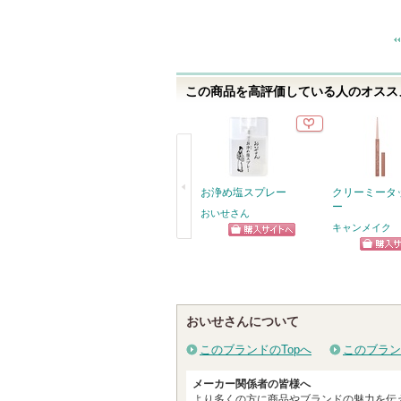
に
入
り
登
この商品を高評価している人のオススメ
録
さ
れ
て
い
お浄め塩スプレー
クリーミータ
ー
ま
おいせさん
キャンメイク
す
ショッピン
戻
ショッ
グサイトへ
る
グサイ
おいせさんについて
このブランドのTopへ
このブラン
メーカー関係者の皆様へ
より多くの方に商品やブランドの魅力を伝