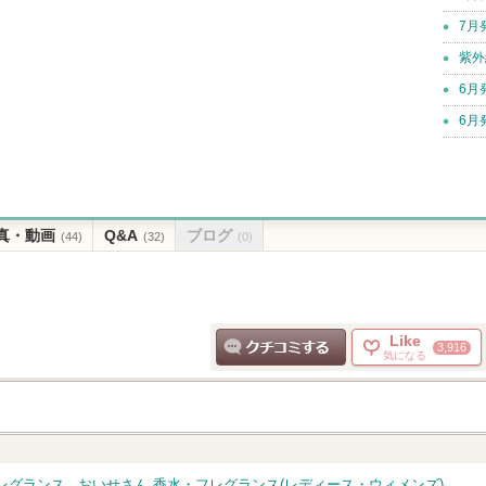
7月
紫外
6月
6月
真・動画
Q&A
ブログ
(44)
(32)
(0)
Like
3,916
気になる
クチコミする
レグランス
おいせさん 香水・フレグランス(レディース・ウィメンズ)