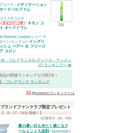
メディテーション
アユーラ
/
オードパルファム
コスメデコルテ
キモノ ユ
/
1位
コスメデコルテ
イ オードトワレ
からのお知らせ
があります
Jo Malone London(ジョー マ
イングリ
ローン ロンドン)
/
ッシュ ペアー ＆ フリージ
ア コロン
香水・フレグランス(レディース・ウィメン
ズ) ランキングへ
商品の関連ランキングもCHECK！
水・フレグランス ランキング
?
@cosmeのランキングとは
ブランドファンクラブ限定プレゼント
 1・9・17・24日 開催！】
(応募受付：8/1～8/8)
夏の暑い日も冷たく感じるク
ールミント入浴剤
/ epsomsalt s