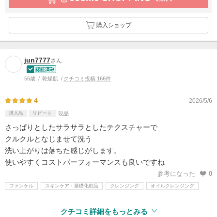
購入ショップ
jun7777
さん
56歳
乾燥肌
クチコミ投稿 166件
4
2026/5/6
購入品
リピート
現品
さっぱりとしたサラサラとしたテクスチャーで
クルクルとなじませて洗う
洗い上がりは落ちた感じがします。
使いやすくコストパーフォーマンスも良いですね
参考になった
0
ファンケル
スキンケア・基礎化粧品
クレンジング
オイルクレンジング
クチコミ詳細をもっとみる