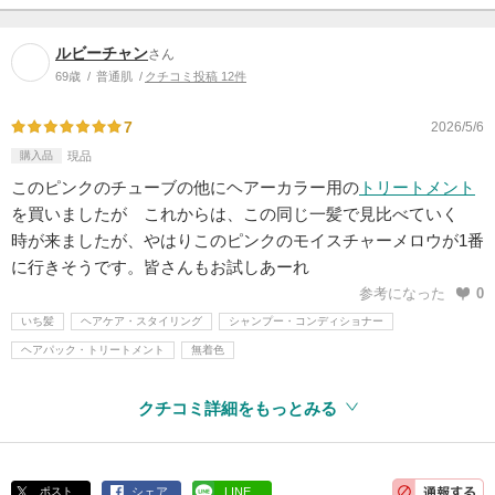
ルビーチャン
さん
69歳
普通肌
クチコミ投稿 12件
7
2026/5/6
購入品
現品
このピンクのチューブの他にヘアーカラー用の
トリートメント
を買いましたが これからは、この同じ一髪で見比べていく
時が来ましたが、やはりこのピンクのモイスチャーメロウが1番
に行きそうです。皆さんもお試しあーれ
参考になった
0
いち髪
ヘアケア・スタイリング
シャンプー・コンディショナー
ヘアパック・トリートメント
無着色
クチコミ詳細をもっとみる
ポスト
シェア
LINE