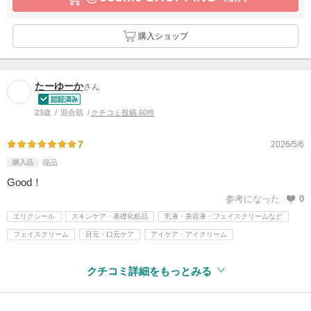
購入ショップ
たーゆーか
さん
23歳
混合肌
クチコミ投稿 60件
7
2026/5/6
購入品
現品
Good！
参考になった
0
エリクシール
スキンケア・基礎化粧品
乳液・美容液・フェイスクリームなど
フェイスクリーム
目元・口元ケア
アイケア・アイクリーム
クチコミ詳細をもっとみる