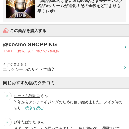
＼現品800名さまに＆1,000名さまWチャンス／
名品Vクリームが進化！その全貌をどこよりも
早くレポ♪
この商品を購入する
@cosme SHOPPING
1,500円（税込）以上ご購入で送料無料
今すぐ買える！
エリクシールのサイトで購入
同じおすすめ度のクチコミ
なーさん飼育員
さん
昨年からアンチエイジングのために使い始めました。メイク時の
ちり…
続きを読む
ぴすたぱすた
さん
お試しで15グラムを買ってみました。 使い始めて二週間ほどで