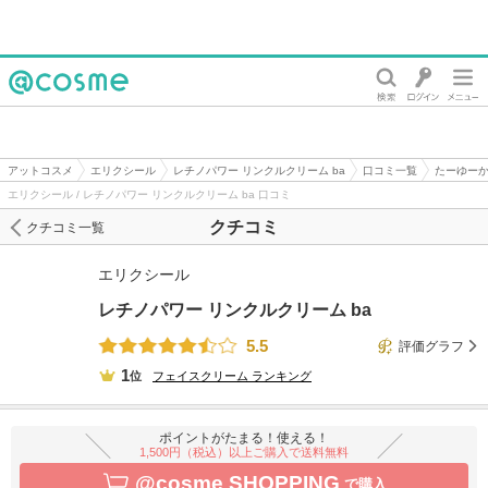
@cosme
アットコスメ
エリクシール
レチノパワー リンクルクリーム ba
口コミ一覧
たーゆー
エリクシール / レチノパワー リンクルクリーム ba 口コミ
クチコミ
クチコミ一覧
エリクシール
レチノパワー リンクルクリーム ba
5.5
評価グラフ
1
位
フェイスクリーム
ランキング
ポイントがたまる！使える！
1,500円（税込）以上ご購入で送料無料
@cosme SHOPPING
で購入