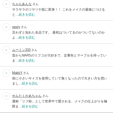
ちゃんあんな
さん
サラサラのツヤツヤ肌に変身！！ これをメイクの最後につける
と…
続きを読む
nesty
さん
言わずと知れた名品です。 最初はついてるのかついてないのか
よ…
続きを読む
ムーミン333
さん
昔からNARSのリフコが大好きで、定番色とマーブルを持ってい
ま…
続きを読む
MakkY
さん
前に小さいサイズを使用していて無くなったので大きい方を買い
まし…
続きを読む
せんたくかあちゃん
さん
通称「リフ粉」として世界中で愛される、メイクの仕上がりを極
限ま…
続きを読む