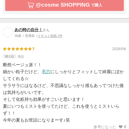
@cosme SHOPPING
で購入
あの時の自分！
さん
38歳
普通肌
クチコミ投稿 7件
7
2026/5/6
購入品
現品
断然ベージュ派！！
細かい粒子だけど、
毛穴
にしっかりとフィットして綺麗にぼか
してくれる☆
サラサラにはなるけど、不思議なしっかり感もあってつけた後
は気持ちがいいです。
そして化粧持ち効果がすごいと思います！
夏にいつもミストを使ってたけど、これを使うとミストいら
ず！！
今年の夏もお世話になりまーす♪笑
参考になった
0