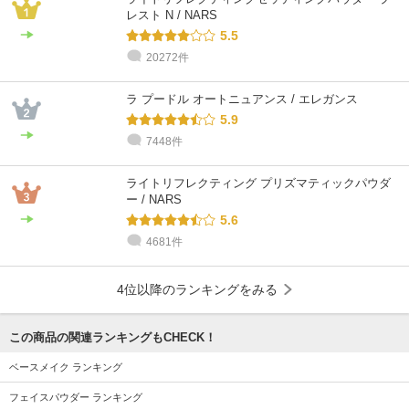
レスト N / NARS
5.5
20272件
@cosme STORE スタッフ
@cosme STORE スタッフ
@cosme STORE スタッフ
@cosme STORE スタッフ
@cosme STORE スタッフ
@cosme STORE スタッフ
ウダガワ
Okumura
中里
ウダガワ
Honda
kawanami
敏感肌 / ～20代 / ブルベ
乾燥肌 / 30代 / ブルベ
乾燥肌 / ～20代 / ブルベ
敏感肌 / ～20代 / ブルベ
乾燥肌 / 30代 / ブルベ
乾燥肌 / 30代 / イエベ
ラ プードル オートニュアンス / エレガンス
5.9
7448件
ライトリフレクティング プリズマティックパウダ
ー / NARS
5.6
4681件
4位以降のランキングをみる
この商品の関連ランキングもCHECK！
ベースメイク ランキング
フェイスパウダー ランキング