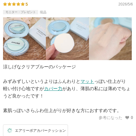
5
2026/5/6
モニター・プレゼント
現品
涼しげなクリアブルーのパッケージ
みずみずしいというよりはふんわりと
マット
っぽい仕上がり
軽い付け心地ですが
カバー力
があり、薄肌の私には薄めでちょ
うど良かったです！
素肌っぽいさらふわ仕上がりが好きな方におすすめです。
参考になった
0
エアリーポアカバークッション