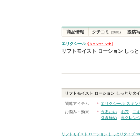
商品情報
クチコミ
投稿
(2681)
エリクシール
エリクシール
リフトモイスト ローション しっと
からのお知ら
せがあります
リフトモイスト ローション しっとりタイプ
関連アイテム
エリクシール スキン
お悩み・効果
うるおい
毛穴
ニ
引き締め
高クレン
リフトモイスト ローション しっとりタイプ ba