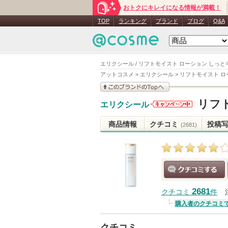
おトクにキレイになる情報が満載！
TOP
ランキング
ブランド
ブログ
Q&A
エリクシール / リフトモイスト ローション しっとり
アットコスメ
>
エリクシール
>
リフトモイスト ロ
このブランドの情報を
リフト
エリクシール
見る
エリクシー
ルからのお
商品情報
クチコミ
投稿
(2681)
知らせがあ
ります
クチコミする
2681
クチコミ
件
購入者のクチコミ
クチコミ