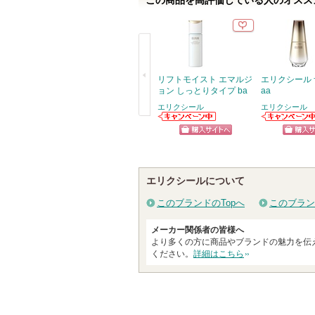
この商品を高評価している人のオススメ
リフトモイスト エマルジ
エリクシール 
ョン しっとりタイプ ba
aa
エリクシール
エリクシール
戻
エリクシールか
エリクシールか
らのお知らせが
らのお知らせが
る
ショッピン
ショッ
あります
あります
グサイトへ
グサイ
エリクシールについて
このブランドのTopへ
このブラン
メーカー関係者の皆様へ
より多くの方に商品やブランドの魅力を伝
ください。
詳細はこちら