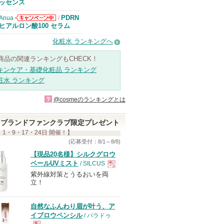
知らせがありま
ッセンス
す
PDRN
Anua
/
Anuaからのお
ヒアルロン酸100 セラム
知らせがありま
す
化粧水 ランキングへ
商品の関連ランキングもCHECK！
キンケア・基礎化粧品 ランキング
粧水 ランキング
?
@cosmeのランキングとは
ブランドファンクラブ限定プレゼント
 1・9・17・24日 開催！】
(応募受付：8/1～8/8)
【現品20名様】シルクグロウ
ベールUVミスト
/ SILCUS
紫外線対策とうるおいを両
現
立！
品
自然なふんわり眉が叶う、ア
イブロウペンシル
/ パラドゥ