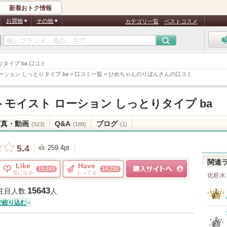
新着おトク情報
お買物
その他
カテゴリ一覧
ベストコスメ
タイプ ba 口コミ
ーション しっとりタイプ ba
>
口コミ一覧
>
ひめちゃんのりぼんさんの口コミ
モイスト ローション しっとりタイプ ba
写真・動画
Q&A
ブログ
(523)
(188)
(1)
5.4
259.4pt
関連
Like
Have
15,643
14,235
気になる
もってる
化粧水
ショッピングサイトへ
15643
注目人数
人
で絞り込む