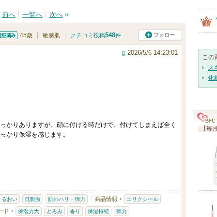
前へ
一覧へ
次へ
548
フォロー
45歳
敏感肌
クチコミ投稿
件
証済
2026/5/6 14:23:01
この
ス
化
っかりありますが、顔に付ける時だけで、付けてしまえば全く
【毎月
っかり保湿を感じます。
商品情報
うるおい
低刺激
肌のハリ・弾力
エリクシール
ード
保湿力大
とろみ
香り
保湿持続
弾力