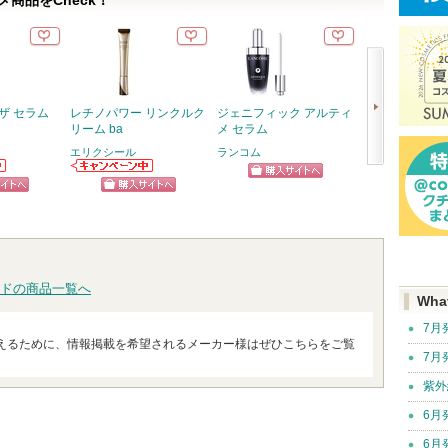
商品をCheck！
ザ セラム
レチノパワー リンクルク
ジェニフィック アルティ
スキンクリア 
リーム ba
メ セラム
オイル アロマタ
フレシングシト
エリクシール
ランコム
り
次
エリクシールか
アテニア
ショッピン
らのお知らせが
アテニ
へ
ピン
ショッピン
あります
お知ら
グサイトへ
ショッ
ます
トへ
グサイトへ
グサイ
ドの商品一覧へ
Wha
7月
えるために、情報掲載を希望されるメーカー様はぜひこちらをご覧
7月
紫外
6月
6月