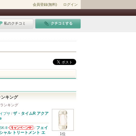
会員登録(無料)
ログイン
私のクチコミ
クチコミする
ランキング
 ランキング
ザ・タイムR アクア
イプサ
/
e
フェイ
SK-II
/
SK-IIからのお
シャル トリートメント エ
1位