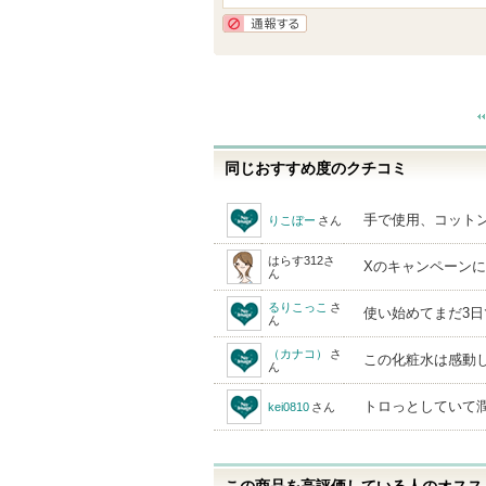
に
入
通報する
り
登
録
さ
同じおすすめ度のクチコミ
れ
て
手で使用、コット
りこぼー
さん
い
ま
はらす312
さ
Xのキャンペーン
ん
す
るりこっこ
さ
使い始めてまだ3日
ん
（カナコ）
さ
この化粧水は感動し
ん
トロっとしていて
kei0810
さん