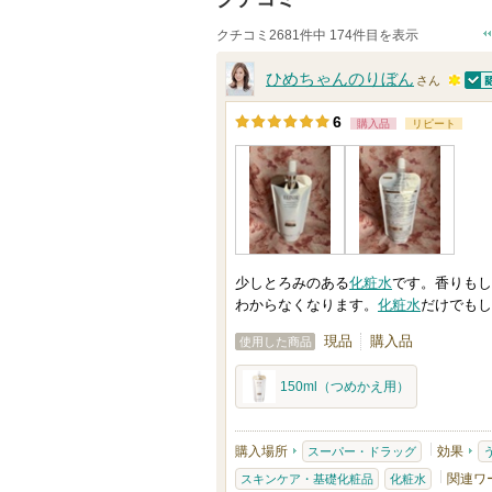
クチコミ2681件中 174件目を表示
ひめちゃんのりぼん
さん
認
1
6
購入品
リピート
0
0
人
以
上
の
少しとろみのある
化粧水
です。香りもし
メ
わからなくなります。
化粧水
だけでもし
ン
現品
購入品
使用した商品
バ
ー
150ml（つめかえ用）
に
お
購入場所
効果
スーパー・ドラッグ
気
関連ワ
スキンケア・基礎化粧品
化粧水