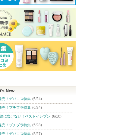
クレンズ
スーパーラメラシャンプ
薬用 美白美容液（医薬部
エリクシール デ
イプ リ
ー&EXモイストトリート
外品）メラノフォーカス
ボリューション 
ラスの香
メント ＦＯＲ ＤＡＩＬ
IV
ニング ＋ ba
Ｙ ＤＡＭＡＧＥ
HAKU
エリクシール
THE ANSWER
エリクシールか
アからの
ショッピン
らのお知らせが
せがあり
THE ANSWERか
ショッピ
ピン
あります
らのお知らせが
グサイトへ
ショッピン
あります
グサイト
トへ
グサイトへ
t's New
発売！デパコス特集
(6/24)
発売！プチプラ特集
(6/24)
線に負けない！ベストイレブン
(6/10)
発売！プチプラ特集
(5/28)
発売！デパコス特集
(5/27)