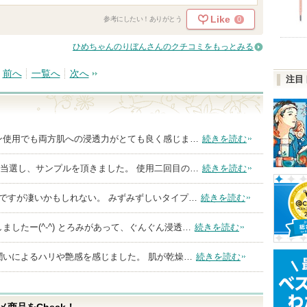
Like
0
参考にしたい！ありがとう
ひめちゃんのりぼんさんのクチコミをもっとみる
前へ
一覧へ
次へ
注目
ン使用でも両方肌への浸透力がとても良く感じま…
続きを読む
に当選し、サンプルを頂きました。 使用二回目の…
続きを読む
ですが凄いかもしれない。 みずみずしいタイプ…
続きを読む
ましたー(^-^) とろみがあって、ぐんぐん浸透…
続きを読む
潤いによるハリや艶感を感じました。 肌が乾燥…
続きを読む