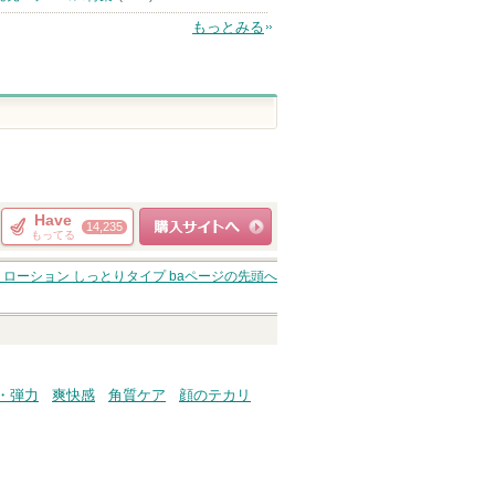
もっとみる
Have
14,235
もってる
ショッピングサイト
ローション しっとりタイプ ba
ページの先頭へ
へ
・弾力
爽快感
角質ケア
顔のテカリ