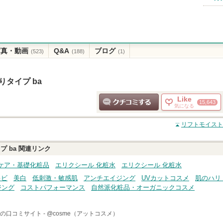
写真・動画
Q&A
ブログ
(523)
(188)
(1)
りタイプ ba
Like
15,643
気になる
クチコミする
リフトモイスト 
 ba
関連リンク
ケア・基礎化粧品
エリクシール 化粧水
エリクシール 化粧水
キビ
美白
低刺激・敏感肌
アンチエイジング
UVカットコスメ
肌のハリ
ジング
コストパフォーマンス
自然派化粧品・オーガニックコスメ
の口コミサイト -
@cosme（アットコスメ）