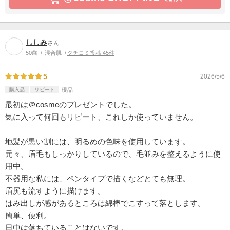
ししみ
さん
50歳
混合肌
クチコミ投稿 45件
5
2026/5/6
購入品
リピート
現品
最初は＠cosmeのプレゼントでした。
気に入って何回もリピート、これしか使っていません。
地髪が黒い割には、明るめの色味を使用しています。
元々、眉毛もしっかりしているので、毛並みを整えるように使
用中。
不器用な私には、ペンタイプで描くなどとても無理。
眉尻も流すように描けます。
はみ出しが感があるところは綿棒でこすって落とします。
簡単、便利。
日中は落ちていることはないです。