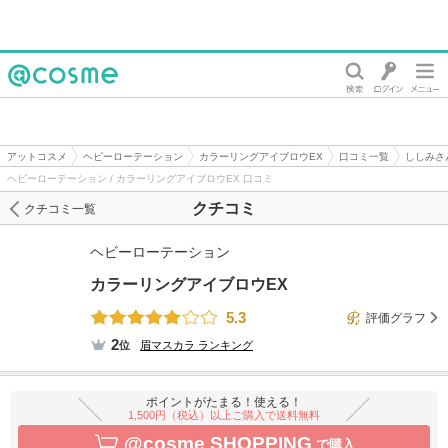
@cosme
アットコスメ
ヘビーローテーション
カラーリングアイブロウEX
口コミ一覧
ししみさ
ヘビーローテーション / カラーリングアイブロウEX 口コミ
クチコミ
クチコミ一覧
ヘビーローテーション
カラーリングアイブロウEX
5.3
評価グラフ
2
位
眉マスカラ
ランキング
ポイントがたまる！使える！
1,500円（税込）以上ご購入で送料無料
@cosme SHOPPING
で購入