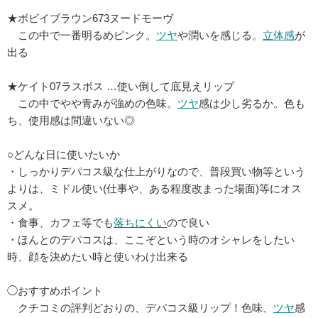
★ボビイブラウン673ヌードモーヴ
この中で一番明るめピンク。
ツヤ
や潤いを感じる。
立体感
が
出る
★ケイト07ラスボス …使い倒して底見えリップ
この中でやや青みが強めの色味。
ツヤ
感は少し劣るか。色も
ち、使用感は間違いない◎
○どんな日に使いたいか
・しっかりデパコス級な仕上がりなので、普段買い物等という
よりは、ミドル使い(仕事や、ある程度改まった場面)等にオス
スメ。
・食事、カフェ等でも
落ちにくい
ので良い
・ほんとのデパコスは、ここぞという時のオシャレをしたい
時、顔を決めたい時と使いわけ出来る
◯おすすめポイント
クチコミの評判どおりの、デパコス級リップ！色味、
ツヤ
感