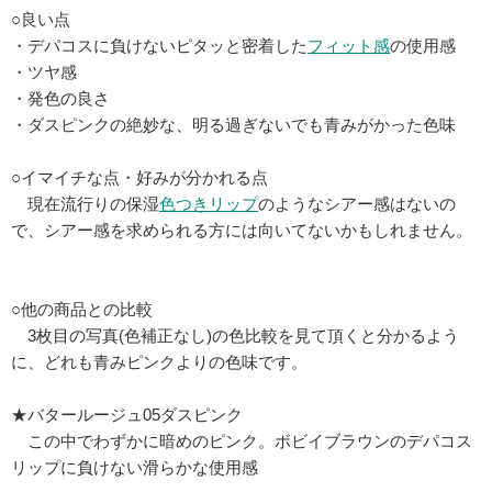
○良い点
・デパコスに負けないピタッと密着した
フィット感
の使用感
・ツヤ感
・発色の良さ
・ダスピンクの絶妙な、明る過ぎないでも青みがかった色味
○イマイチな点・好みが分かれる点
現在流行りの保湿
色つきリップ
のようなシアー感はないの
で、シアー感を求められる方には向いてないかもしれません。
○他の商品との比較
3枚目の写真(色補正なし)の色比較を見て頂くと分かるよう
に、どれも青みピンクよりの色味です。
★バタールージュ05ダスピンク
この中でわずかに暗めのピンク。ボビイブラウンのデパコス
リップに負けない滑らかな使用感