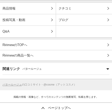
商品情報
クチコミ
投稿写真・動画
ブログ
Q&A
RirimewのTOPへ
Ririmewの商品一覧へ
関連リンク
バタールージュ
バタールージュ
の口コミサイト - @cosme（アットコスメ）
掲載の情報・画像など、すべてのコンテンツの無断複写、転載を禁じます。
ページトップへ