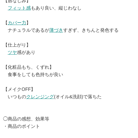
【唇なじみ】
フィット感
もあり良い、縦じわなし
【
カバー力
】
ナチュラルであるが
薄づき
すぎず、きちんと発色する
【仕上がり】
ツヤ
感があり
【化粧品もち、くずれ】
食事をしても色持ちが良い
【メイクOFF】
いつもの
クレンジング
(オイル&洗顔)で落ちた
◯商品の感想、効果等
・商品のポイント