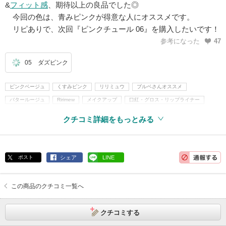
&
フィット感
、期待以上の良品でした◎
今回の色は、青みピンクが得意な人にオススメです。
リピありで、次回『ピンクチュール 06』を購入したいです！
参考になった
47
05 ダズピンク
ピンクベージュ
くすみピンク
リリミュウ
ブルベさんオススメ
バタールージュ
Ririmew
メイクアップ
口紅・グロス・リップライナー
口紅
リップスティック
ヒアルロン酸
クチコミ詳細をもっとみる
ポスト
シェア
LINE
この商品のクチコミ一覧へ
クチコミする