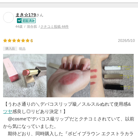
まき☆1?9
さん
44歳
混合肌
クチコミ投稿 44件
6
2026/5/10
購入品
現品
【うわさ通りの＼デパコスリップ級／スルスルぬれて使用感&
ツヤ
感良し◎リピあり決定！】
@cosmeで‘デパコス級リップ’だとクチコミされていて、以前
から気になっていました。
期待どおり、同時購入した『ボビイブラウン エクストラカラ