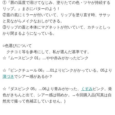
①『唇の温度で溶けてなじみ、塗りたての色・ツヤが持続する
リップ。』まさにバターのよう！
②蓋の底にミラーが付いていて、リップを塗り直す時、ササッ
と見ながらメイクなおしができる。
③リップの蓋と本体にマグネットが付いていて、カチッとしっ
かり閉まるようになっている。
○色選びについて
クチコミ等を参考にして、私が選んだ基準です。
☆『ムースピンク 01』…やや赤みがかったピンク
☆『ピンクチュール 06』…01よりピンクがかっている。05より
薄づき
でシアー感があるか？
☆『ダスピンク 05』…06より青みがかった、
くすみ
ピンク。発
色がきちんと出て、シアー感は弱めか。→今回購入品(写真は自
然光で撮って色補正していません。)