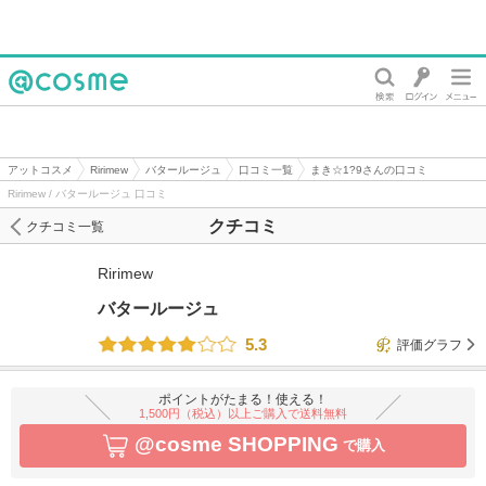
@cosme
アットコスメ
Ririmew
バタールージュ
口コミ一覧
まき☆1?9さんの口コミ
Ririmew / バタールージュ 口コミ
クチコミ
クチコミ一覧
Ririmew
バタールージュ
5.3
評価グラフ
ポイントがたまる！使える！
1,500円（税込）以上ご購入で送料無料
@cosme SHOPPING
で購入