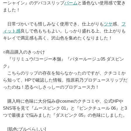
ーシャイン』のデパコスリップ
バーム
と遜色ない使用感で驚き
ました！
日常づかいでも惜しみなく使用でき、仕上がりも
ツヤ
感、
フ
ィット感
良しで色もちもよい。しっかり盛れる上、仕上がりも
キレイで満足感も高く、沢山色を集めたくなりました！
○商品購入のきっかけ
『リリミュウ/コージー本舗』『バタールージュ05 ダスピン
ク』
こちらのリップの存在を知らなかったのですが、クチコミか
ら知って、HPで確認した情報。指原莉乃プロデュースリップだ
ったのね！恐るべしさっしーのプロデュース力！
購入時に色味に大分悩み@cosmeのクチコミや、公式HPや
SNS等を見て『ムースピンク 01』と『ピンクチュール 06』と3
つで最後まで悩みました『ダスピンク 05』の色味にしました。
[肌色:ブルベらしい]