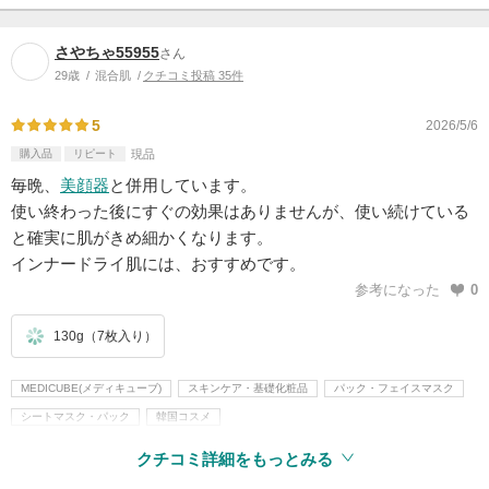
さやちゃ55955
さん
29歳
混合肌
クチコミ投稿 35件
5
2026/5/6
購入品
リピート
現品
毎晩、
美顔器
と併用しています。
使い終わった後にすぐの効果はありませんが、使い続けている
と確実に肌がきめ細かくなります。
インナードライ肌には、おすすめです。
参考になった
0
130g（7枚入り）
MEDICUBE(メディキューブ)
スキンケア・基礎化粧品
パック・フェイスマスク
シートマスク・パック
韓国コスメ
クチコミ詳細をもっとみる