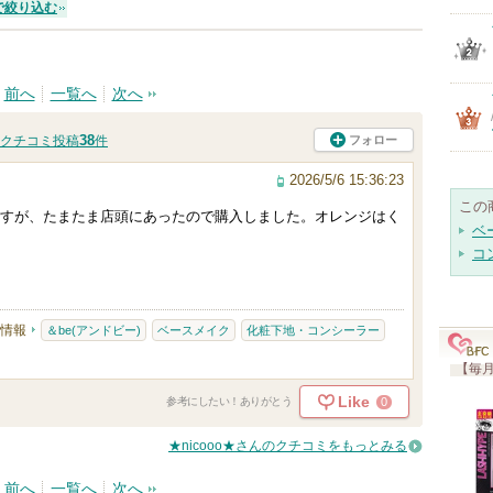
で絞り込む
前へ
一覧へ
次へ
38
フォロー
クチコミ投稿
件
2026/5/6 15:36:23
この
すが、たまたま店頭にあったので購入しました。オレンジはく
ベ
コ
情報
＆be(アンドビー)
ベースメイク
化粧下地・コンシーラー
【毎月
Like
0
参考にしたい！ありがとう
★nicooo★さんのクチコミをもっとみる
前へ
一覧へ
次へ