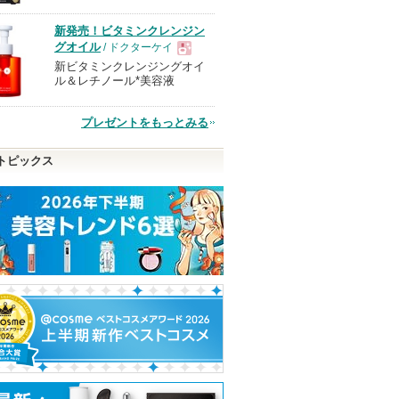
品
新発売！ビタミンクレンジン
グオイル
/ ドクターケイ
新ビタミンクレンジングオイ
現
ル＆レチノール*美容液
品
プレゼントをもっとみる
ーメルト
PDRN ヒアルロン酸100
5番 白玉グルタチオンC
レチノパワー リ
トピックス
セラム
ふりかけマスク
リーム ba
Anua
ナンバーズイン(numbuzin)
エリクシール
Anuaからのお知
らせがあります
エリクシールか
ピン
ショッピン
ショッピン
らのお知らせが
ショッピ
あります
トへ
グサイトへ
グサイトへ
グサイト