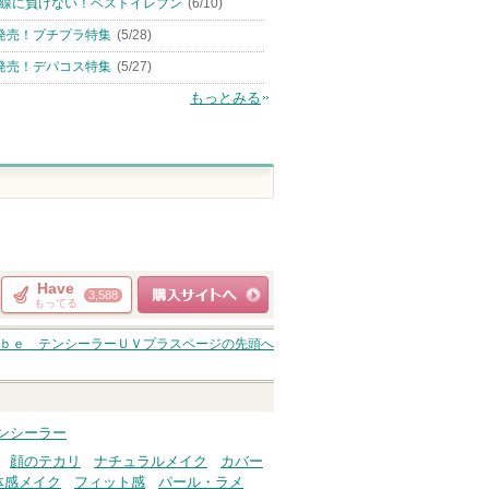
線に負けない！ベストイレブン
(6/10)
発売！プチプラ特集
(5/28)
発売！デパコス特集
(5/27)
もっとみる
Have
3,588
もってる
ショッピングサイト
ｂｅ テンシーラーＵＶプラス
ページの先頭へ
へ
コンシーラー
顔のテカリ
ナチュラルメイク
カバー
体感メイク
フィット感
パール・ラメ