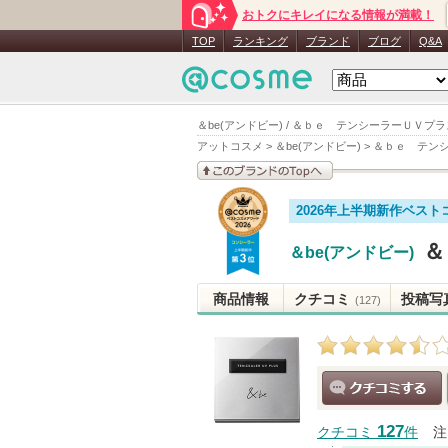
おトクにキレイになる情報が満載！
TOP
ランキング
ブランド
ブログ
Q&A
＆be(アンドビー) / ＆ｂｅ テンシーラーＵＶプラ
アットコスメ
>
＆be(アンドビー)
>
＆ｂｅ テン
このブランドの情報を
2026年上半期新作ベスト
見る
＆
＆be(アンドビー)
商品情報
クチコミ
投稿写
(127)
クチコミする
127
クチコミ
件
注