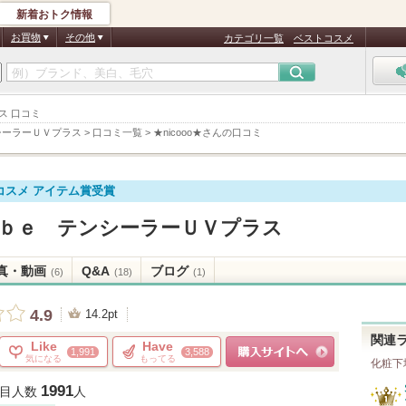
新着おトク情報
お買物
その他
カテゴリ一覧
ベストコスメ
ス 口コミ
シーラーＵＶプラス
>
口コミ一覧
>
★nicooo★さんの口コミ
コスメ アイテム賞受賞
ｂｅ テンシーラーＵＶプラス
真・動画
Q&A
ブログ
(6)
(18)
(1)
4.9
14.2pt
関連
Like
Have
1,991
3,588
気になる
もってる
化粧下
ショッピングサイトへ
1991
目人数
人