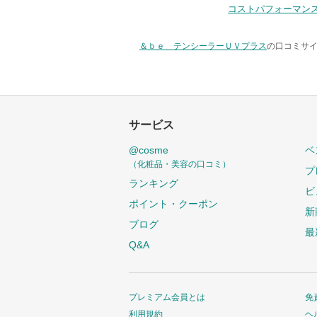
コストパフォーマン
＆ｂｅ テンシーラーＵＶプラス
の口コミサイ
サービス
@cosme
ベ
（化粧品・美容の口コミ）
プ
ランキング
ビ
ポイント・クーポン
新
ブログ
最
Q&A
プレミアム会員とは
免
利用規約
ヘ