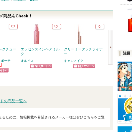
商品をCheck！
レクチュー
エッセンスインヘアミル
クリーミータッチライナ
RMK デューイ
注目
ク
ー
リップカラー
 ボーテ
オルビス
キャンメイク
RMK
次
ショッピン
ショッピン
ショッ
へ
ピン
グサイトへ
グサイトへ
グサイ
トへ
ドの商品一覧へ
えるために、情報掲載を希望されるメーカー様はぜひこちらをご覧