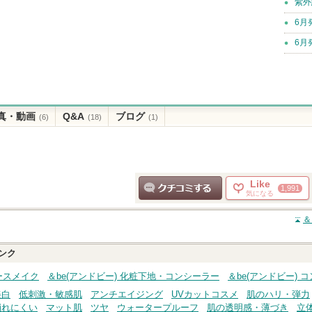
紫外
6月
6月
真・動画
Q&A
ブログ
(6)
(18)
(1)
Like
1,991
気になる
クチコミする
＆
ンク
ベースメイク
＆be(アンドビー) 化粧下地・コンシーラー
＆be(アンドビー) 
美白
低刺激・敏感肌
アンチエイジング
UVカットコスメ
肌のハリ・弾力
崩れにくい
マット肌
ツヤ
ウォータープルーフ
肌の透明感・薄づき
立