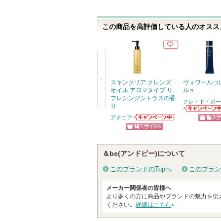
この商品を高評価している人のオススメ
スキンクリア クレンズ
ヴォワールコ
オイル アロマタイプ リ
ルｎ
フレシングシトラスの香
クレ・ド・ポー
り
戻
クレ・ド・ポー
アテニア
ボーテからのお
アテニアからの
る
ショッ
知らせがありま
お知らせがあり
ショッピン
す
ます
グサイ
グサイトへ
＆be(アンドビー)について
このブランドのTopへ
このブラン
メーカー関係者の皆様へ
より多くの方に商品やブランドの魅力を伝
ください。
詳細はこちら