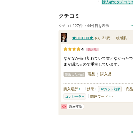
購入者のクチコミ
クチコミ
クチコミ127件中 44件目を表示
★nicooo★
31歳
敏感肌
さん
4
購入品
なかなか売り切れていて買えなかったで
まが隠れるので重宝しています。
現品
購入品
使用した商品
購入場所
-
効果
商品
UVカット効果
関連ワード
-
コンシーラー
通報する