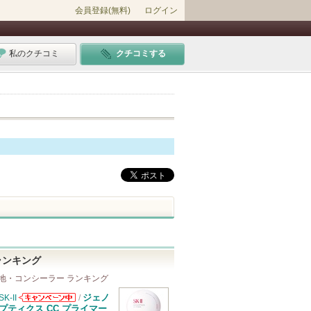
会員登録(無料)
ログイン
私のクチコミ
クチコミする
ランキング
地・コンシーラー ランキング
ジェノ
SK-II
/
SK-IIからのお
プティクス CC プライマー