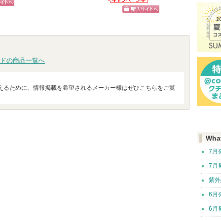
ショッピン
次
クレ・ド・ポー
THE ANSWER
ピン
ボーテからのお
グサイトへ
へ
ショッピン
知らせがありま
THE ANSWERか
トへ
す
らのお知らせが
グサイトへ
ショッ
あります
グサイ
ドの商品一覧へ
えるために、情報掲載を希望されるメーカー様はぜひこちらをご覧
Wha
7月
7月
紫外
6月
6月