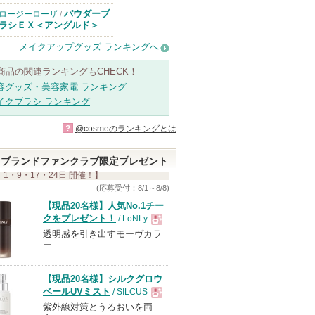
パウダーブ
ロージーローザ
/
ラシＥＸ＜アングルド＞
メイクアップグッズ ランキングへ
商品の関連ランキングもCHECK！
容グッズ・美容家電 ランキング
イクブラシ ランキング
?
@cosmeのランキングとは
ブランドファンクラブ限定プレゼント
 1・9・17・24日 開催！】
(応募受付：8/1～8/8)
【現品20名様】人気No.1チー
クをプレゼント！
/ LoNLy
透明感を引き出すモーヴカラ
現
ー
品
【現品20名様】シルクグロウ
ベールUVミスト
/ SILCUS
紫外線対策とうるおいを両
現