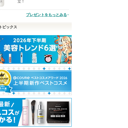
立！
品
プレゼントをもっとみる
トピックス
シャンプ
エリクシール デーケアレ
フェイシャル トリートメ
カネボウ ルージ
トトリート
ボリューション ブライト
ント エッセンス
ヴァイブラント
ＤＡＩＬ
ニング ＋ ba
SK-II
KANEBO
Ｅ
SK-IIからのお知
KANEB