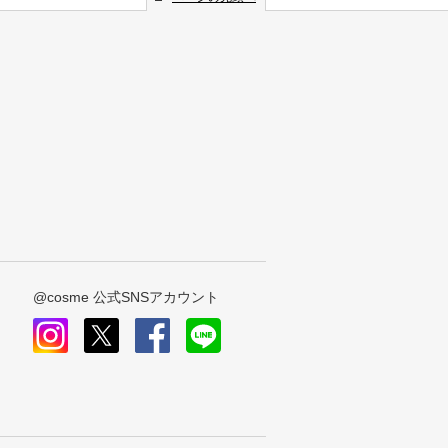
@cosme 公式SNSアカウント
instagram
x
facebook
line