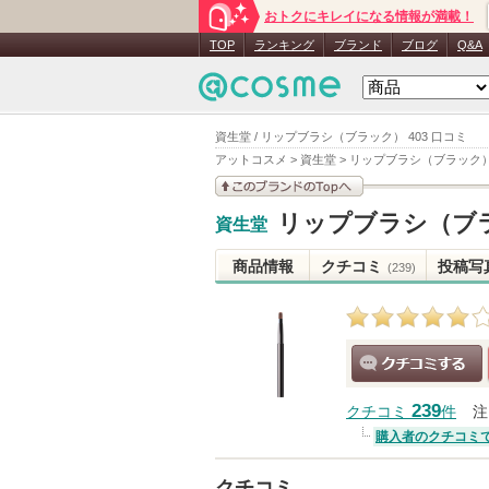
おトクにキレイになる情報が満載！
TOP
ランキング
ブランド
ブログ
Q&A
資生堂 / リップブラシ（ブラック） 403 口コミ
アットコスメ
>
資生堂
>
リップブラシ（ブラック） 
このブランドの情報を
リップブラシ（ブラ
資生堂
見る
商品情報
クチコミ
投稿写
(239)
クチコミする
239
クチコミ
件
注
購入者のクチコミ
クチコミ