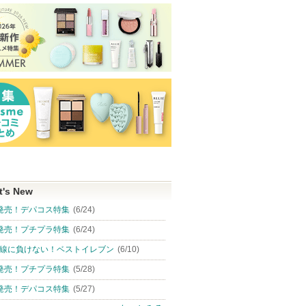
エリクシール
らせがあります
お知らせ
ショッピン
ショッピ
ます
エリクシールか
らのお知らせが
グサイトへ
グサイト
ショッピン
あります
ピン
グサイトへ
トへ
t's New
発売！デパコス特集
(6/24)
発売！プチプラ特集
(6/24)
線に負けない！ベストイレブン
(6/10)
発売！プチプラ特集
(5/28)
発売！デパコス特集
(5/27)