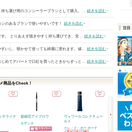
、持ち運び用のコンシーラーブラシとして購入。…
続きを読む
コシのあるブラシで使いやすいです！
続きを読む
注目
です。 とりあえず描きやすく持ち運びでき、安…
続きを読む
やすいし、寝かせて使っても綺麗に塗れます。値…
続きを読む
はじめてデパートで口紅を買ったときからずっと…
続きを読む
商品をCheck！
ッチライナ
超細芯アイブロウ
ヴォワールコレクチュー
スーパーラメラ
ルｎ
ー&EXモイス
セザンヌ
メント ＦＯＲ 
クレ・ド・ポー ボーテ
Ｙ ＤＡＭＡＧ