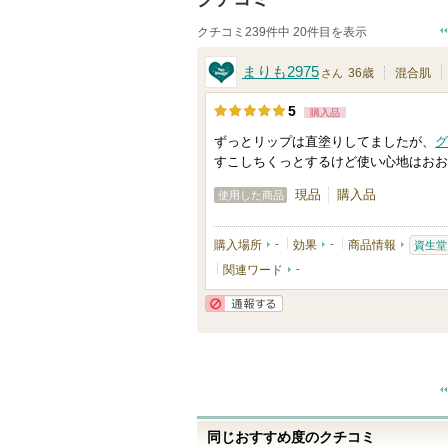
クチコミ239件中 20件目を表示
まりも2975
36歳
混合肌
さん
5
購入品
ずっとリップは直塗りしてましたが、
グ
すこしちくっとするけど使い心地はおお
現品
購入品
使用した商品
購入場所
-
効果
-
商品情報
資生堂
関連ワード
-
通報する
同じおすすめ度のクチコミ