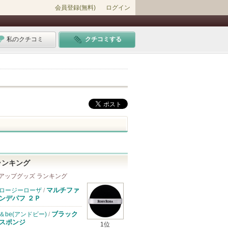
会員登録(無料)
ログイン
私のクチコミ
クチコミする
ランキング
アップグッズ ランキング
マルチファ
ロージーローザ
/
ンデパフ ２Ｐ
ブラック
＆be(アンドビー)
/
スポンジ
1位