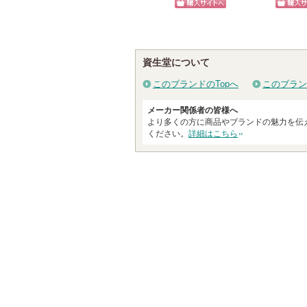
戻
ショッピン
ショッ
る
グサイトへ
グサイ
資生堂について
このブランドのTopへ
このブラン
メーカー関係者の皆様へ
より多くの方に商品やブランドの魅力を伝
ください。
詳細はこちら