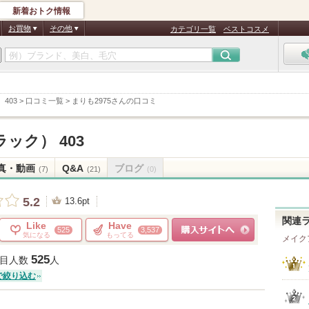
新着おトク情報
お買物
その他
カテゴリ一覧
ベストコスメ
403
>
口コミ一覧
>
まりも2975さんの口コミ
ック） 403
真・動画
Q&A
ブログ
(7)
(21)
(0)
5.2
13.6pt
関連
Like
Have
525
3,537
気になる
もってる
メイク
ショッピングサイトへ
525
目人数
人
で絞り込む