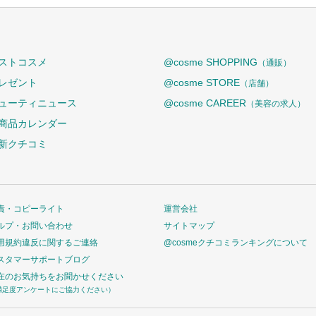
ストコスメ
@cosme SHOPPING
（通販）
レゼント
@cosme STORE
（店舗）
ューティニュース
@cosme CAREER
（美容の求人）
商品カレンダー
新クチコミ
責・コピーライト
運営会社
ルプ・お問い合わせ
サイトマップ
用規約違反に関するご連絡
@cosmeクチコミランキングについて
スタマーサポートブログ
在のお気持ちをお聞かせください
満足度アンケートにご協力ください）