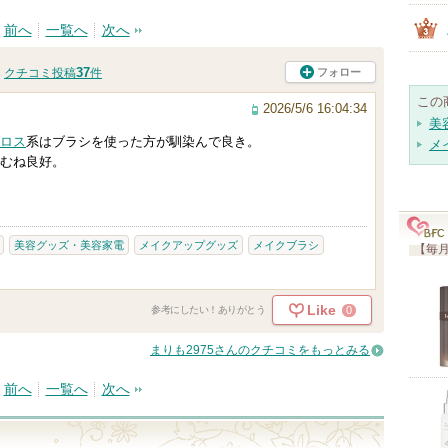
前へ
一覧へ
次へ
37
フォロー
クチコミ投稿
件
この
2026/5/6 16:04:34
美
ロス
系はブラシを使った方が馴染んで良き。
メ
むね良好。
美容グッズ・美容家電
メイクアップグッズ
メイクブラシ
【毎月
Like
0
参考にしたい！ありがとう
まりも2975さんのクチコミをもっとみる
前へ
一覧へ
次へ