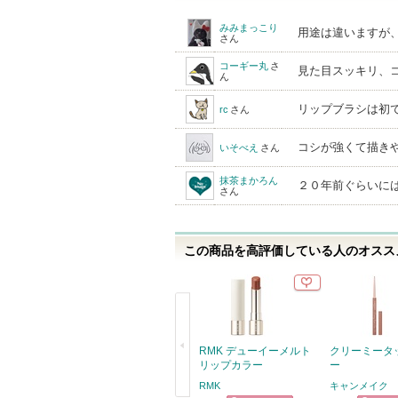
みみまっこり
用途は違いますが
さん
コーギー丸
さ
見た目スッキリ、
ん
リップブラシは初
rc
さん
コシが強くて描き
いそべえ
さん
抹茶まかろん
２０年前ぐらいに
さん
この商品を高評価している人のオススメ
RMK デューイーメルト
クリーミータ
リップカラー
ー
RMK
キャンメイク