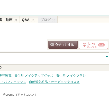
真・動画
Q&A
ブログ
(7)
(21)
(0)
Like
525
気になる
クチコミする
ク
美容家電
資生堂 メイクアップグッズ
資生堂 メイクブラシ
ストパフォーマンス
自然派化粧品・オーガニックコスメ
 -
@cosme（アットコスメ）