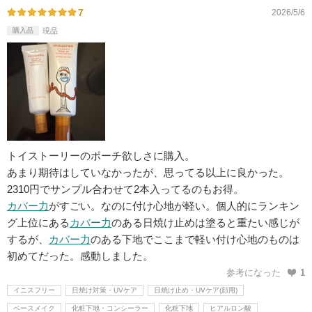
7
2026/5/6
購入品
現品
トイストーリーのポーチ欲しさに購入。
あまり期待はしていなかったが、思ってる以上に良かった。
2310円でサンプル合わせて2本入ってるのもお得。
カバー力
がすごい。なのに付け心地が軽い。個人的にランキン
グ上位にある
カバー力
のある日焼け止めは塗ると重たい感じが
するが、
カバー力
のある下地でここまで軽い付け心地のものは
初めてだった。感動しました。
参考になった
1
イニスフリー
日焼け対策・UVケア
日焼け止め・UVケア(顔用)
ベースメイク
化粧下地・コンシーラー
化粧下地
ヒアルロン酸