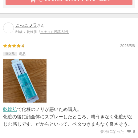
こっこフラ
さん
54歳
乾燥肌
クチコミ投稿 34件
4
2026/5/6
購入品
現品
乾燥肌
で化粧のノリが悪いため購入。
化粧の後に顔全体にスプレーしたところ、粉うきなく化粧がな
じむ感じです。だからといって、ベタつきまもなく良さそう。
参考になった
8