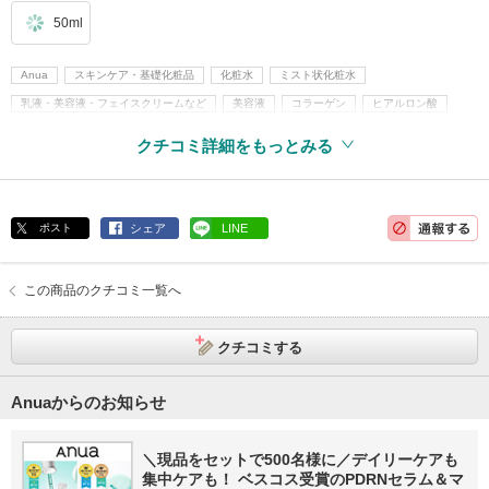
50ml
Anua
スキンケア・基礎化粧品
化粧水
ミスト状化粧水
乳液・美容液・フェイスクリームなど
美容液
コラーゲン
ヒアルロン酸
韓国コスメ
ミスト状スキンケア
クチコミ詳細をもっとみる
ポスト
シェア
LINE
この商品のクチコミ一覧へ
クチコミする
Anuaからのお知らせ
＼現品をセットで500名様に／デイリーケアも
集中ケアも！ ベスコス受賞のPDRNセラム＆マ