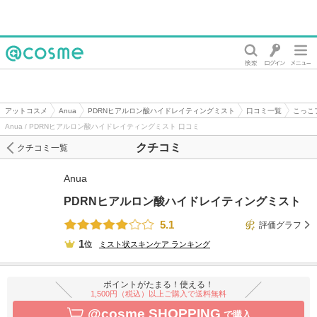
@cosme
アットコスメ
Anua
PDRNヒアルロン酸ハイドレイティングミスト
口コミ一覧
こっこ
Anua / PDRNヒアルロン酸ハイドレイティングミスト 口コミ
クチコミ
クチコミ一覧
Anua
PDRNヒアルロン酸ハイドレイティングミスト
5.1
評価グラフ
1
位
ミスト状スキンケア
ランキング
ポイントがたまる！使える！
1,500円（税込）以上ご購入で送料無料
@cosme SHOPPING
で購入