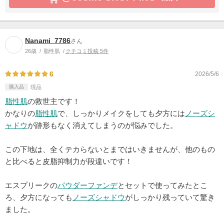
Nanami_7786
さん
26歳
脂性肌
クチコミ投稿 5件
6
2026/5/6
購入品
現品
脂性肌
の救世主です！
かなりの
脂性肌
で、しっかりメイクをしても夕方には
ノーズシ
ャドウ
が跡形もなく消えてしまうのが悩みでした。
この下地は、全くテカらないとまではいきませんが、他のもの
と比べると皮脂抑制力が段違いです！
エスプリークの
パウダーファンデ
とセットで使ってみたとこ
ろ、夕方になっても
ノーズシャドウ
がしっかり残っていて驚き
ました。