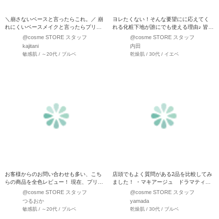
＼崩さないベースと言ったらこれ。／ 崩
ヨレたくない！そんな要望にに応えてく
れにくいベースメイクと言ったらプリマ
れる化粧下地が誰にでも使える理由♪ 皆さ
ヴィスタ。 そん…
ま1度は目にしたこと…
@cosme STORE スタッフ
@cosme STORE スタッフ
kajitani
内田
敏感肌 / ～20代 / ブルベ
乾燥肌 / 30代 / イエベ
お客様からのお問い合わせも多い、こち
店頭でもよく質問がある2品を比較してみ
らの商品を全色レビュー！ 現在、プリマ
ました！ ・マキアージュ ドラマティッ
ヴィスタ スキンプ…
クスキンセン…
@cosme STORE スタッフ
@cosme STORE スタッフ
つるおか
yamada
敏感肌 / ～20代 / ブルベ
乾燥肌 / 30代 / ブルベ