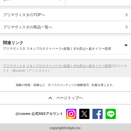
プリマヴィスタのTOPへ
プリマヴィスタの商品一覧へ
関連リンク
プリマヴィスタ スキンプロテクトベース<皮脂くずれ防止> 超オイリー肌用
プリマヴィスタ スキンプロテクトベース<皮脂くずれ防止> 超オイリー肌用
の口コミサ
イト - @cosme（アットコスメ）
掲載の情報・画像など、すべてのコンテンツの無断複写、転載を禁じます。
ページトップへ
@cosme
公式SNSアカウント
instag
x
faceb
line
ram
ook
copyright©istyle,inc.