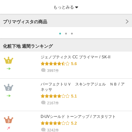
もっとみる
プリマヴィスタの商品
化粧下地 週間ランキング
ジェノプティクス CC プライマー / SK-II
5.6
3997件
@cosme STORE スタッフ
@cosme STORE スタッフ
@cosme STORE スタッフ
@cosme STORE スタッフ
@cosme STORE スタッフ
みやざわ
あおき
kubota
小島
にいつま
パーフェクトＵＶ スキンケアジェル ＮＢ / ア
乾燥肌 / 30代 / イエベ
乾燥肌 / 30代 / ブルベ
混合肌 / 30代 / ブルベ
脂性肌 / 30代 / ブルベ
乾燥肌 / 30代 / イエベ
ネッサ
5.1
2167件
D-UVシールド トーンアップ / アスタリフト
5.2
3242件