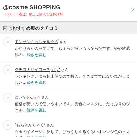
@cosme SHOPPING
1,500円（税込）以上ご購入で送料無料
同じおすすめ度のクチコミ
モンサンミッシェル☆彡
さん
かなり液が入っていて、ちょっと扱いづらかったです。やや敏感
肌の…
続きを読む
クチコミサイコー*\(^o^)/*
さん
ランキングいつも超上位なので購入。そこまでではない気がしま
した…
続きを読む
だいちゃん☆☆
さん
価格が安いので使いやすいです。黄色のマスクに、たっぷりのジ
ェル…
続きを読む
*もちきんちゃく*
さん
白玉のイメージに反して、びっくりするくらいオレンジ色のマス