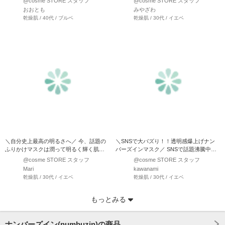
@cosme STORE スタッフ
@cosme STORE スタッフ
おおとも
みやざわ
乾燥肌 / 40代 / ブルベ
乾燥肌 / 30代 / イエベ
＼自分史上最高の明るさへ／ 今、話題の
＼SNSで大バズり！！透明感爆上げナン
ふりかけマスクは潤って明るく輝く肌へ
バーズインマスク／ SNSで話題沸騰中、
黄色いシートがなんだ…
店頭でも売れに売れ…
@cosme STORE スタッフ
@cosme STORE スタッフ
Mari
kawanami
乾燥肌 / 30代 / イエベ
乾燥肌 / 30代 / イエベ
もっとみる
ナンバーズイン(numbuzin)の商品