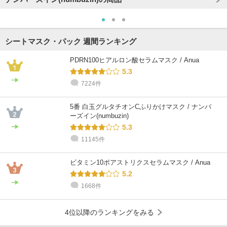
シートマスク・パック 週間ランキング
PDRN100ヒアルロン酸セラムマスク / Anua
5.3
7224件
@cosme STORE スタッフ
@cosme STORE スタッフ
@cosme STORE スタッフ
スズキ
inoue
ko
5番 白玉グルタチオンCふりかけマスク / ナンバ
普通肌 / ～20代 / イエベ
敏感肌 / 40代 / ブルベ
混合肌 / 50代 / ブルベ
ーズイン(numbuzin)
5.3
11145件
ビタミン10ポアストリクスセラムマスク / Anua
5.2
1668件
4位以降のランキングをみる