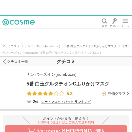
@cosme
アットコスメ
ナンバーズイン(numbuzin)
5番 白玉グルタチオンCふりかけマスク
口コミ
ナンバーズイン(numbuzin) / 5番 白玉グルタチオンCふりかけマスク 口コミ
クチコミ
クチコミ一覧
ナンバーズイン(numbuzin)
5番 白玉グルタチオンCふりかけマスク
5.3
評価グラフ
2
位
シートマスク・パック
ランキング
ポイントがたまる！使える！
1,500円（税込）以上ご購入で送料無料
@cosme SHOPPING
で購入