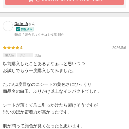
Dale_A
さん
59歳
混合肌
クチコミ投稿 85件
4
2026/5/6
購入品
リピート
現品
以前購入したことあるよなぁ…と思いつつ
お試しでもう一度購入してみました。
たぶん2度目なのにシートの黄色さにびっくり
商品名の白玉、ふりかけ以上なインパクトでした。
シートが薄くて爪に引っかけたら裂けそうですが
思いのほか密着力が高かったです。
肌が潤って顔色が良くなったと思います。