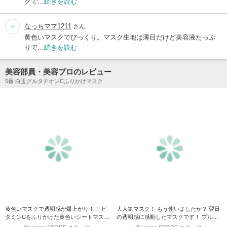
クで…
続きを読む
なっちママ1211
さん
黄色いマスクでびっくり。マスク生地は薄目だけど美容液たっぷ
りで…
続きを読む
美容部員・美容プロのレビュー
5番 白玉グルタチオンCふりかけマスク
黄色いマスクで透明感が爆上がり！！ ビ
大人気マスク！ もう使いましたか？ 翌日
タミンCをふりかけた黄色いシートマス
の透明感に感動したマスクです！ プルプ
ク。肌あたりが柔らかく…
ルシートがきも…