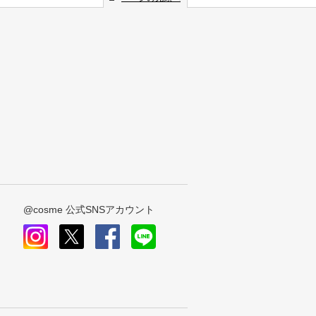
@cosme 公式SNSアカウント
instagram
x
facebook
line