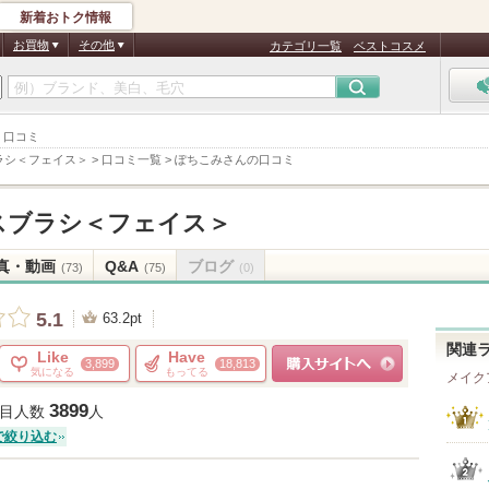
新着おトク情報
お買物
その他
カテゴリ一覧
ベストコスメ
 口コミ
ラシ＜フェイス＞
>
口コミ一覧
>
ぽちこみさんの口コミ
スブラシ＜フェイス＞
真・動画
Q&A
ブログ
(73)
(75)
(0)
5.1
63.2pt
関連
Like
Have
3,899
18,813
気になる
もってる
メイク
ショッピングサイトへ
3899
目人数
人
で絞り込む