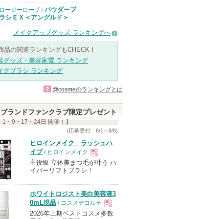
パウダーブ
ロージーローザ
/
ラシＥＸ＜アングルド＞
メイクアップグッズ ランキングへ
商品の関連ランキングもCHECK！
容グッズ・美容家電 ランキング
イクブラシ ランキング
?
@cosmeのランキングとは
ブランドファンクラブ限定プレゼント
 1・9・17・24日 開催！】
(応募受付：8/1～8/8)
ヒロインメイク ラッシュハ
イプ
/ ヒロインメイク
主役級 立体美まつ毛が叶う ハ
現
イパーリフトブラシ！
品
ホワイトロジスト美白美容液3
0ｍL現品
/ コスメデコルテ
2026年上期ベストコスメ多数
現