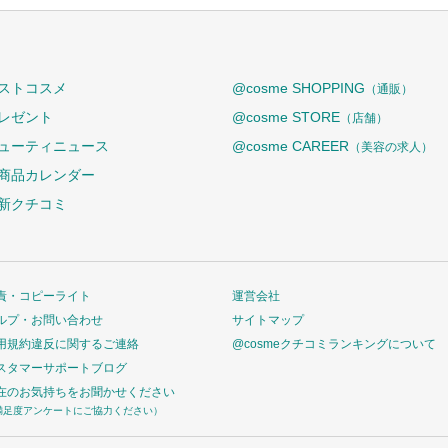
ストコスメ
@cosme SHOPPING
（通販）
レゼント
@cosme STORE
（店舗）
ューティニュース
@cosme CAREER
（美容の求人）
商品カレンダー
新クチコミ
責・コピーライト
運営会社
ルプ・お問い合わせ
サイトマップ
用規約違反に関するご連絡
@cosmeクチコミランキングについて
スタマーサポートブログ
在のお気持ちをお聞かせください
満足度アンケートにご協力ください）