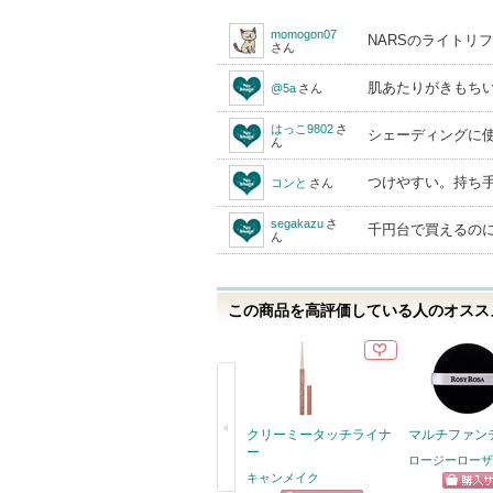
momogon07
NARSのライトリ
さん
肌あたりがきもち
@5a
さん
はっこ9802
さ
シェーディングに
ん
つけやすい。持ち
コンと
さん
segakazu
さ
千円台で買えるの
ん
この商品を高評価している人のオススメ
クリーミータッチライナ
マルチファン
ー
ロージーローザ
キャンメイク