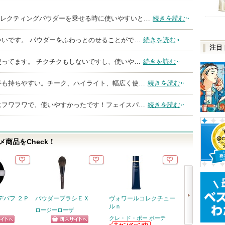
フレクティングパウダーを乗せる時に使いやすいと…
続きを読む
いいです。 パウダーをふわっとのせることがで…
続きを読む
注目
使ってます。 チクチクもしないですし、使いや…
続きを読む
手も持ちやすい。チーク、ハイライト、幅広く使…
続きを読む
にフワフワで、使いやすかったです！フェイスパ…
続きを読む
商品をCheck！
デパフ ２Ｐ
パウダーブラシＥＸ
ヴォワールコレクチュー
5番 白玉グル
ルｎ
ふりかけマスク
ロージーローザ
クレ・ド・ポー ボーテ
ナンバーズイン(nu