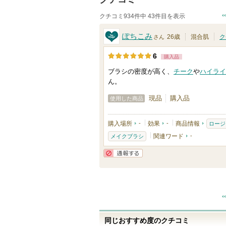
クチコミ934件中 43件目を表示
ぽちこみ
26歳
混合肌
ク
さん
6
購入品
ブラシの密度が高く、
チーク
や
ハイライ
ん。
現品
購入品
使用した商品
購入場所
-
効果
-
商品情報
ロージ
関連ワード
-
メイクブラシ
通報する
同じおすすめ度のクチコミ