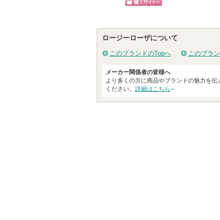
ショッ
戻
ショッピン
グサイ
る
グサイトへ
ロージーローザについて
このブランドのTopへ
このブラン
メーカー関係者の皆様へ
より多くの方に商品やブランドの魅力を伝
ください。
詳細はこちら