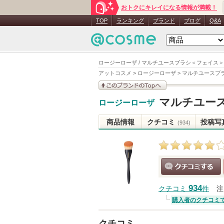
おトクにキレイになる情報が満載！
TOP
ランキング
ブランド
ブログ
Q&A
ロージーローザ / マルチユースブラシ＜フェイス＞
アットコスメ
>
ロージーローザ
>
マルチユースブ
このブランドの情報を
マルチユー
ロージーローザ
見る
商品情報
クチコミ
投稿写
(934)
クチコミする
934
クチコミ
件
注
購入者のクチコミ
クチコミ