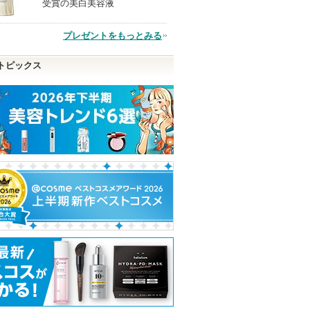
受賞の美白美容液
品
プレゼントをもっとみる
トピックス
タチオンC
リアルックミラー
スピーディーマスカラリ
エッセンスイン
ムーバー
ク
ロージーローザ
mbuzin)
ヒロインメイク
オルビス