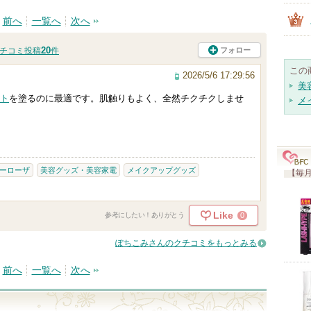
前へ
一覧へ
次へ
20
フォロー
チコミ投稿
件
この
2026/5/6 17:29:56
美
ト
を塗るのに最適です。肌触りもよく、全然チクチクしませ
メ
ーローザ
美容グッズ・美容家電
メイクアップグッズ
【毎月
Like
0
参考にしたい！ありがとう
ぽちこみさんのクチコミをもっとみる
前へ
一覧へ
次へ