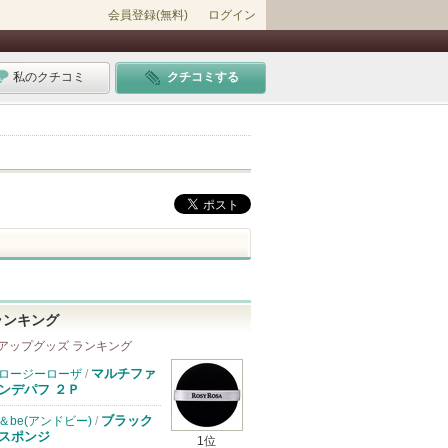
会員登録(無料)
ログイン
私のクチコミ
クチコミする
ランキング
アップグッズ ランキング
マルチファ
ロージーローザ
/
ンデパフ ２Ｐ
ブラック
＆be(アンドビー)
/
スポンジ
1位