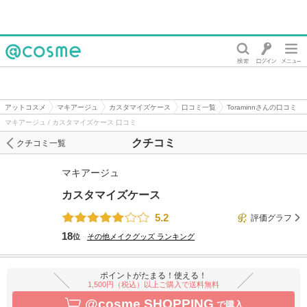
@cosme
アットコスメ
マキアージュ
カスタマイズケース
口コミ一覧
Toraminnさんの口コミ
マキアージュ / カスタマイズケース 口コミ
クチコミ
クチコミ一覧
マキアージュ
カスタマイズケース
5.2
評価グラフ
18
位
その他メイクグッズ
ランキング
ポイントがたまる！使える！
1,500円（税込）以上ご購入で送料無料
@cosme SHOPPING
で購入