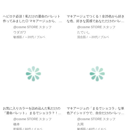
ヘビロテ必須！私だけの運命のパレット
マキアージュでつくる！全25色から好き
作ってみました◎ マキアージュから、 好
な色、好きな質感であなただけのパレッ
きな色×ブラウ…
トをカスタマイズ♪ …
@cosme STORE スタッフ
@cosme STORE スタッフ
ウダガワ
たていし
敏感肌 / ～20代 / ブルベ
混合肌 / ～20代 / ブルベ
お気に入りカラーを詰め込んだ私だけの
マキアージュの「まるでショコラ」な単
『運命パレット』 まるでショコラ？！な
色アイシャドウで、自分だけのパレット
アイシャドウは可愛…
作ってみました♪ 新作の…
@cosme STORE スタッフ
@cosme STORE スタッフ
橋本
久岡
乾燥肌 / 30代 / イエベ
敏感肌 / 40代 / イエベ