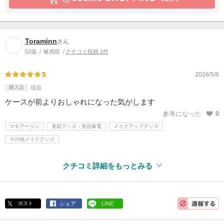
Toraminn
さん
52歳
敏感肌
クチコミ投稿 1件
5
2026/5/6
購入品
現品
ケースが前よりおしゃれになった気がします
参考になった
0
マキアージュ
美容グッズ・美容家電
メイクアップグッズ
その他メイクグッズ
クチコミ詳細をもっとみる
ポスト
シェア
LINE